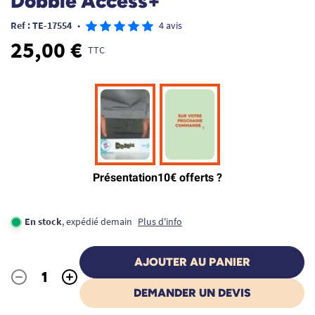
Dobble Access+
Ref : TE-17554
•
4 avis
25,00 €
TTC
En stock
, expédié demain
Plus d'info
AJOUTER AU PANIER
-
+
Quantité
DEMANDER UN DEVIS