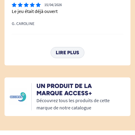
15/04/2026
Le jeu était déjà ouvert
G. CAROLINE
22/12/2024
Parfait pour mon père âgé. Des amis à lui ont pris les
LIRE PLUS
coordonnées du jeu pour leurs petits enfants. Ils ont
adoré.
G. N
UN PRODUIT DE LA
MARQUE ACCESS+
11/12/2024
Découvrez tous les produits de cette
Règles simples, parties rapides. Seul et à plusieurs. Ce
marque de notre catalogue
jeu tient bien ses promesses. De bons moments en
perspective !
B. J