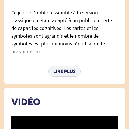
Ce jeu de Dobble ressemble à la version
classique en étant adapté à un public en perte
de capacités cognitives. Les cartes et les
symboles sont agrandis et le nombre de
symboles est plus ou moins réduit selon le
niveau de jeu.
LIRE PLUS
Le jeu dispose de 3 niveaux de difficulté :
Cartes Bleu foncé : 6 symboles.
Cartes Bleu clair : 5 symboles.
VIDÉO
Cartes vertes : 4 symboles.
Les avantages du Dobble Access+ :