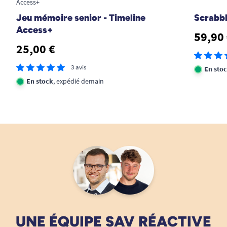
Access+
Jeu mémoire senior - Timeline
Scrabbl
Access+
59,90
25,00 €
3 avis
En sto
En stock
, expédié demain
UNE ÉQUIPE SAV RÉACTIVE