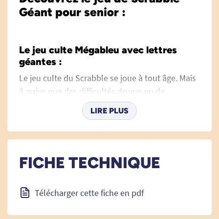
Géant pour senior :
Le jeu culte Mégableu avec lettres
géantes :
Le jeu culte du Scrabble se joue à tout âge. Mais
il arrive que des difficultés de vue ou de
préhension compliquent la partie pour une
LIRE PLUS
personne âgée ou ayant des difficultés visuelles.
Ce format géant, agrandi de 33%, permet ainsi
de pallier les difficultés visuelles et de
préhension. Que vous soyez un enfant, un jeune
FICHE TECHNIQUE
adulte ou un senior, ce format de jeu vous
conviendra parfaitement.
Télécharger cette fiche en pdf