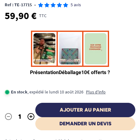
Ref : TE-17715
•
5 avis
59,90 €
TTC
En stock
, expédié le lundi 10 août 2026
Plus d'info
AJOUTER AU PANIER
-
+
Quantité
DEMANDER UN DEVIS