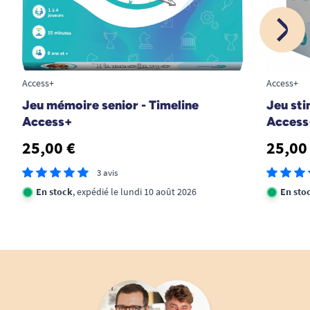
Dimensions des lettres : 2,3 x 2,3 cm.
Taille du plateau de jeu : 36,5 x 36,5 cm.
Marque fabricant du Scrabble Geant : Megableu.
Access+
Access+
Jeu mémoire senior - Timeline
Jeu sti
Access+
Access
Retrouvez tous nos jeux de société senior.
25,00 €
25,00
Découvrez la marque de jeu adaptés Access+.
3 avis
En stock
, expédié le lundi 10 août 2026
En sto