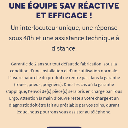
UNE ÉQUIPE SAV RÉACTIVE
la cellulose provient exclusivement de forêts
gérées de façon durable et responsable,
ET EFFICACE !
contribuant ainsi à la préservation des
Un interlocuteur unique, une réponse
ressources forestières mondiales.
sous 48h et une assistance technique à
Fabrication française
– Un gage de qualité
distance.
contrôlée, de circuits courts et de savoir-
faire local.
Certification FSC
– Respect de
Garantie de 2 ans sur tout défaut de fabrication, sous la
condition d'une installation et d'une utilisation normale.
l’environnement et gestion responsable
L'usure naturelle du produit ne rentre pas dans la garantie
des forêts.
(roues, pneus, poignées). Dans les cas où la garantie
Votre allié pour une hygiène irréprochable,
s'applique, l'envoi de(s) pièce(s) sera pris en charge par Tous
en toute simplicité
Ergo. Attention la main d'œuvre reste à votre charge et un
La bobine à dévidage central offre bien plus
diagnostic doit être fait au préalable par vos soins, durant
qu’un simple rouleau d’essuyage. Son
lequel nous pourrons vous assister au téléphone.
ergonomie permet une distribution feuille à
feuille, évitant tout gaspillage et garantissant