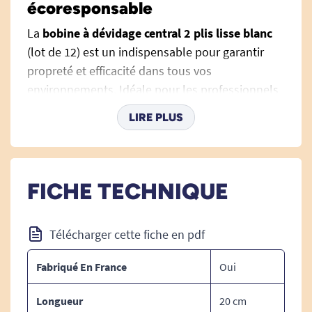
écoresponsable
La
bobine à dévidage central 2 plis lisse blanc
(lot de 12) est un indispensable pour garantir
propreté et efficacité dans tous vos
environnements. Idéale pour les professionnels
et les particuliers, elle s’utilise aussi bien en
LIRE PLUS
cuisine, en atelier, dans les sanitaires ou dans
tout lieu accueillant du public. Son format
prédécoupé, son extrême douceur et sa capacité
d’absorption sont pensés pour un essuyage sans
FICHE TECHNIQUE
compromis et un usage quotidien sans
contrainte. Pour aller plus loin dans la maîtrise
Télécharger cette fiche en pdf
de l’hygiène, l’association avec un
produit
désinfectant
adapté au milieu médical ou
Fabriqué En France
Oui
alimentaire optimise la désinfection des surfaces
et des mains.
Longueur
20 cm