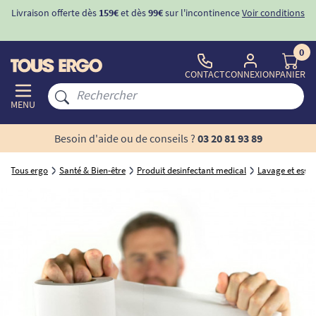
Livraison offerte dès
159€
et dès
99€
sur l'incontinence
Voir conditions
0
CONTACT
CONNEXION
PANIER
MENU
Besoin d'aide ou de conseils ?
03 20 81 93 89
Tous ergo
Santé & Bien-être
Produit desinfectant medical
Lavage et essu