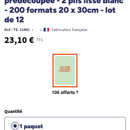
prédécoupée - 2 plis lisse blanc
- 200 formats 20 x 30cm - lot
de 12
Ref : TE-15485
•
•
Fabrication française
23,10 €
TTC
Quantité
1 paquet