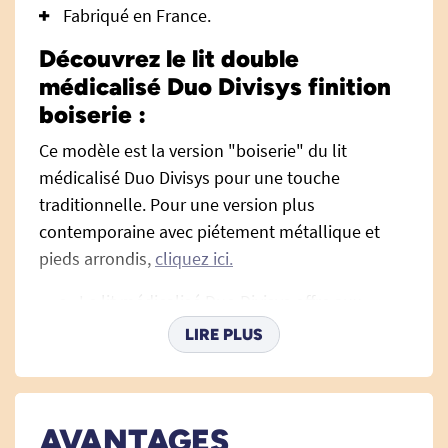
Fabriqué en France.
Découvrez le lit double
médicalisé Duo Divisys finition
boiserie :
Ce modèle est la version "boiserie" du lit
médicalisé Duo Divisys pour une touche
traditionnelle. Pour une version plus
contemporaine avec piétement métallique et
pieds arrondis,
cliquez ici.
Le lit médicalisé Duo Divisys offre aux
couples la possibilité de
rester ensemble
LIRE PLUS
le plus longtemps possible tout respectant
le quotidien de chacun grâce à ses
sommiers réglables indépendamment : se
AVANTAGES
reposer, manger, lire ou dormir.