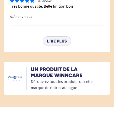
16/06/2024
Très bonne qualité. Belle finition bois.
A. Anonymous
26/08/2016
bon robuste
LIRE PLUS
A. Anonymous
25/06/2015
UN PRODUIT DE LA
pas encore recu la commande
MARQUE WINNCARE
Découvrez tous les produits de cette
A. Anonymous
marque de notre catalogue
09/06/2014
Superbe.....