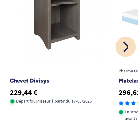
Pharma O
Chevet Divisys
Matel
229,44 €
296,6
Départ fournisseur à partir du 17/08/2026
En sto
avant 