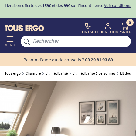
oir conditions
-10%
avec le code "
BIENVENUE
" pour
la 1ère comman
d'incontinence
0
CONTACT
CONNEXION
PANIER
MENU
Besoin d'aide ou de conseils ?
03 20 81 93 89
Tous ergo
Chambre
Lit médicalisé
Lit médicalisé 2 personnes
Lit double