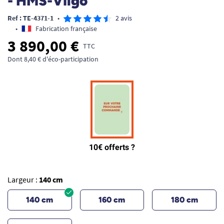
- HMS-Vilgo
Ref : TE-4371-1
•
2 avis
•
Fabrication française
3 890,00 €
TTC
Dont 8,40 € d'éco-participation
Largeur :
140 cm
140 cm
160 cm
180 cm