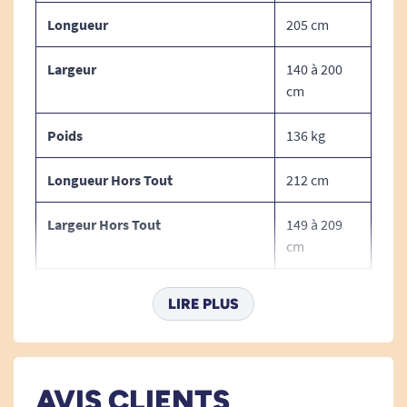
Seule la fonction hauteur variable est
Longueur
205 cm
commune.
Largeur
140 à 200
Un lit confortable et personnalisable
cm
selon vos préférences :
Ajoutez un matelas de la largeur
Poids
136 kg
correspond à celle du lit.
Longueur Hors Tout
212 cm
Largeur Hors Tout
149 à 209
cm
Avec Roulettes
Non
LIRE PLUS
Hauteur Réglable
Oui
Bariatrique
Oui
AVIS CLIENTS