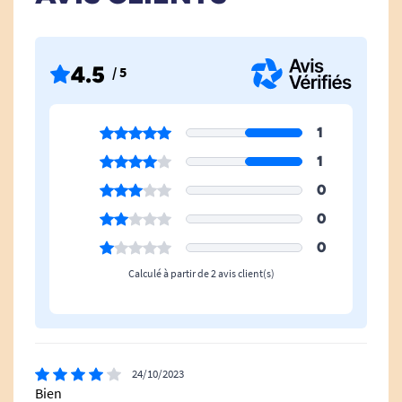
Relève Jambe Électrique À
Oui
Plicature
4.5
/ 5
Type De Sommier
Double
Hauteur Minimale
24 cm
1
1
Hauteur Maximale
77 cm
0
Poids Max. Supporté Sans Matelas
270 kg
0
0
Calculé à partir de 2 avis client(s)
24/10/2023
Bien