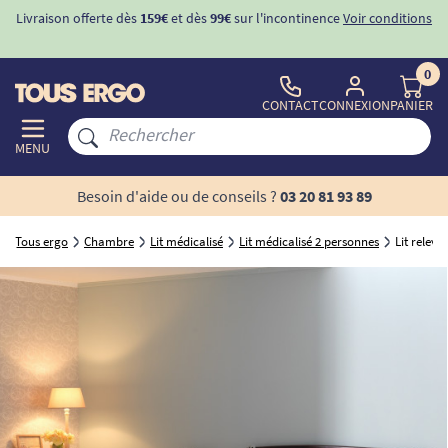
Livraison offerte dès
159€
et dès
99€
sur l'incontinence
Voir conditions
0
CONTACT
CONNEXION
PANIER
MENU
Besoin d'aide ou de conseils ?
03 20 81 93 89
Tous ergo
Chambre
Lit médicalisé
Lit médicalisé 2 personnes
Lit relev