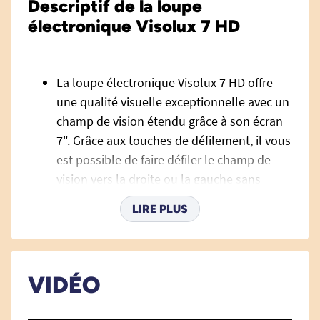
Descriptif de la loupe
électronique Visolux 7 HD
La loupe électronique Visolux 7 HD offre
une qualité visuelle exceptionnelle avec un
champ de vision étendu grâce à son écran
7". Grâce aux touches de défilement, il vous
est possible de faire défiler le champ de
vision vers la droite ou la gauche sans
nécessité de bouger la loupe.
LIRE PLUS
Vous pouvez enregistrer des images grâce à
la caméra HD pour les visionner plus tard,
et pouvez également les enregistrer. Un
emplacement pour carte SD est intégré à la
VIDÉO
loupe électronique Visolux 7 HD.
La loupe électronique Visolux 7 HD dispose