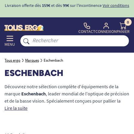
Livraison offerte dès
159€
et dès
99€
sur l'incontinence
Voir conditions
0
CONTACT
CONNEXION
PANIER
MENU
Tous ergo
Marques
Eschenbach
ESCHENBACH
Découvrez notre sélection complète d'équipements de la
marque
Eschenbach
, leader mondial de l'optique de précision
et de la basse vision. Spécialement conçues pour pallier la
baisse d'acuité visuelle, ces solutions s'adressent aux seniors
Lire la suite
et aux personnes atteintes de pathologies oculaires (DMLA,
cataracte, glaucome). Notre gamme intègre des
loupes
éclairantes
, des
lampes de lecture
ergonomiques et des