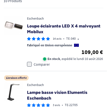
10 Produits
vidéo-agrandisseurs haute technologie. Retrouvez le plaisir de
lire, d'écrire et de réaliser des travaux minutieux au quotidien
grâce à la fiabilité et à l'excellence du savoir-faire allemand.
Eschenbach
Loupe éclairante LED X 4 malvoyant
Mobilux
•
•
TE-340
14 avis
Fabriqué en Union européenne
109,00 €
En stock
, expédié le lundi 10 août 2026
Comparer
Livraison offerte
Eschenbach
Lampe basse vision Elumentis
Eschenbach
•
TE-22705
3 avis