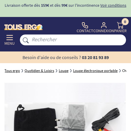
Livraison offerte dès
159€
et dès
99€
sur l'incontinence
Voir conditions
0
CONTACT
CONNEXION
PANIER
MENU
Besoin d'aide ou de conseils ?
03 20 81 93 89
Tous ergo
Quotidien & Loisirs
Loupe
Loupe électronique portable
Charg