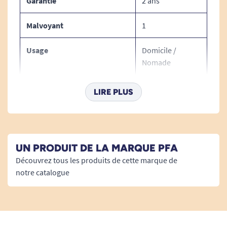
Garantie
2 ans
Malvoyant
1
Usage
Domicile /
Nomade
Câble Usb
Oui
LIRE PLUS
Autonomie
3 h
Grossissement Max
X 32
UN PRODUIT DE LA MARQUE PFA
Découvrez tous les produits de cette marque de
Connexion
AV / USB / HDMI
notre catalogue
Taille Écran
12,7 cm
Utilisation
À main