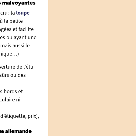
es malvoyantes
cru : la
loupe
 la petite
gées et facilite
tes ou ayant une
 mais aussi le
ronique…)
erture de l’étui
 sûrs ou des
es bords et
culaire ni
’étiquette, prix),
ue allemande