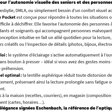
pour l’autonomie visuelle des seniors et des personn
resbytie, DMLA, ou simplement besoin d’un confort visuel ac
 Pocket
est conçue pour répondre à toutes les situations où
fficile à déchiffrer. Elle favorise l’autonomie des personnes â
aidants et soignants qui accompagnent personnes malvoyan
onception intuitive en fait un allié quotidien pour la lecture,
sirs créatifs ou l’inspection de détails (photos, bijoux, élect
oi :
le système d’éclairage s’active automatiquement à l’ouv
sans bouton à presser – idéal si vous avez des gestes moins
de préhension.
el optimal :
la lentille asphérique réduit toute distorsion d
tement, préservant ainsi la lecture prolongée sans fatigue o
nt.
:
à la maison (recettes, courriers), en magasin (composition d
nt (cartes, horaires…).
légance signées Eschenbach, la référence de l’optiq