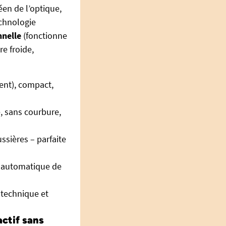
en de l’optique,
echnologie
nnelle
(fonctionne
e froide,
gent), compact,
e, sans courbure,
ssières – parfaite
e automatique de
 technique et
actif sans