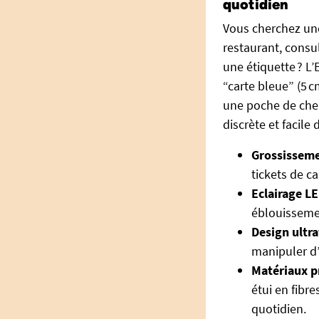
quotidien
Vous cherchez u
restaurant, consul
une étiquette ? L
“carte bleue” (5 c
une poche de chem
discrète et facile
Grossisseme
tickets de ca
Eclairage L
éblouisseme
Design ultraf
manipuler d
Matériaux 
étui en fibre
quotidien.