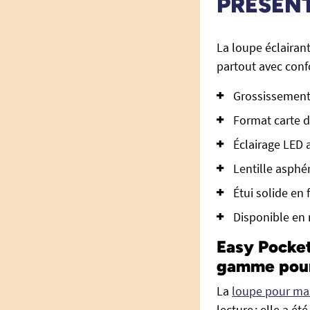
PRÉSEN
La loupe éclaira
partout avec confo
Grossissement x
Format carte de
Éclairage LED 
Lentille asphé
Étui solide en 
Disponible en 
Easy Pocket
gamme pour 
La
loupe pour ma
lecture : elle a é