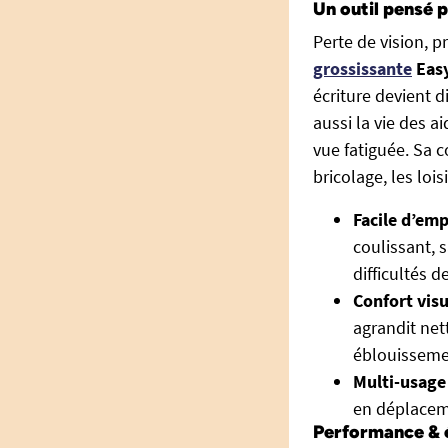
Un outil pensé 
Perte de vision, p
grossissante
Easy
écriture devient di
aussi la vie des 
vue fatiguée. Sa c
bricolage, les loi
Facile d’empl
coulissant, 
difficultés 
Confort visu
agrandit net
éblouisseme
Multi-usage 
en déplaceme
Performance & é