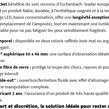
cket
bénéficie du soin reconnu d’Eschenbach : leader europé
 un produit fiable, durable, à l'esthétique soignée et à la t
age LED, basse consommation, offre une
longévité exceptio
emplacement de l’ampoule), tout en maintenant une lumièr
ble pour ne pas fatiguer les yeux sensiblement fragilisés.
mporel :
disponible en deux coloris raffinés (noir mat ou ar
égant.
M® asphérique 50 x 46 mm
: une surface d’observation idéal
se.
n fibre de verre :
protège la loupe des chocs, rayures et pou
e intensif.
ide-out” :
ouverture/fermeture fluide avec effet d’allumag
une manipulation complexe.
ricant 2 ans
: l’assurance d’un produit de très haute qualité
e.
ort et discrétion, la solution idéale pour rester 