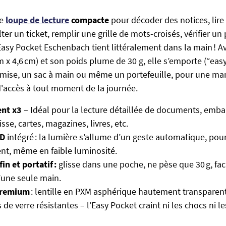
ne
loupe de lecture
compacte
pour décoder des notices, lir
ter un ticket, remplir une grille de mots-croisés, vérifier un 
’Easy Pocket Eschenbach tient littéralement dans la main ! A
m x 4,6 cm) et son poids plume de 30 g, elle s’emporte (“eas
ise, un sac à main ou même un portefeuille, pour une man
 d'accès à tout moment de la journée.
nt x3
– Idéal pour la lecture détaillée de documents, embal
isse, cartes, magazines, livres, etc.
ED
intégré : la lumière s’allume d’un geste automatique, pou
nt, même en faible luminosité.
in et portatif :
glisse dans une poche, ne pèse que 30 g, facil
’une seule main.
premium
: lentille en PXM asphérique hautement transparen
s de verre résistantes – l’Easy Pocket craint ni les chocs ni 