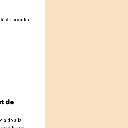
déale pour lire
ut de
 aide à la
 ou à la vue