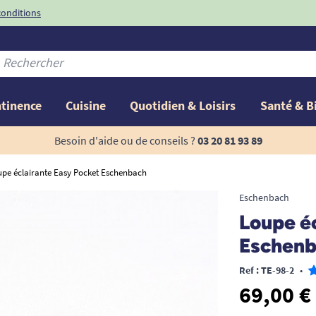
conditions
-10%
avec le code
ntinence
Cuisine
Quotidien & Loisirs
Santé & B
Besoin d'aide ou de conseils ?
03 20 81 93 89
upe éclairante Easy Pocket Eschenbach
Eschenbach
Loupe é
Eschenb
Ref : TE-98-2
•
69,00 €