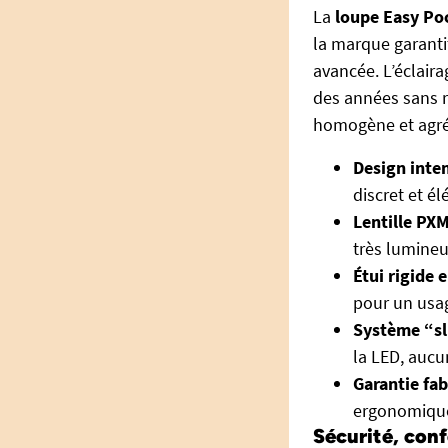
La
loupe Easy Po
la marque garantit
avancée. L’éclair
des années sans r
homogène et agréa
Design inte
discret et él
Lentille PX
très lumineu
Étui rigide e
pour un usag
Système “sl
la LED, auc
Garantie fab
ergonomiqu
Sécurité, conf