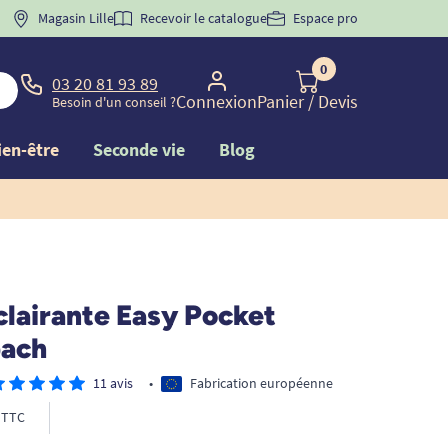
 "
BIENVENUE
Magasin Lille
" pour
la 1ère commande d'incontinence
Recevoir le catalogue
Espace pro
0
03 20 81 93 89
Connexion
Panier
/ Devis
Besoin d'un conseil ?
ien-être
Seconde vie
Blog
clairante Easy Pocket
ach
11 avis
•
Fabrication européenne
TTC