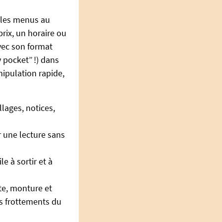
e les menus au
prix, un horaire ou
vec son format
y pocket” !) dans
ipulation rapide,
lages, notices,
r une lecture sans
e à sortir et à
te, monture et
les frottements du