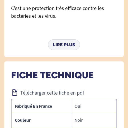
C'est une protection très efficace contre les
bactéries et les virus.
Il empêchera également à vos éventuelles
LIRE PLUS
projections d'atteindre les autres individus de
votre entourage.
FICHE TECHNIQUE
Il contient une barrette nasale afin que le
masque épouse bien la forme de votre visage,
Télécharger cette fiche en pdf
pour une étanchéité optimum.
Fabriqué En France
Oui
De taille unique, il est composé de
Couleur
Noir