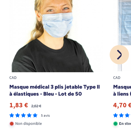
CAD
CAD
Masque médical 3 plis jetable Type II
Masque 
à élastiques - Bleu - Lot de 50
à liens
1,83 €
4,70 
2,62 €
5 avis
Non disponible
En sto