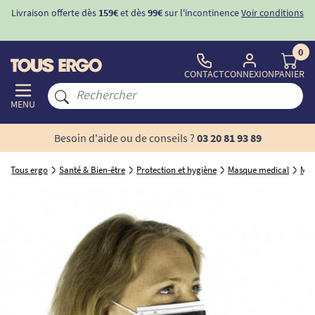
Livraison offerte dès
159€
et dès
99€
sur l'incontinence
Voir conditions
0
CONTACT
CONNEXION
PANIER
MENU
Besoin d'aide ou de conseils ?
03 20 81 93 89
Tous ergo
Santé & Bien-être
Protection et hygiène
Masque medical
Mas