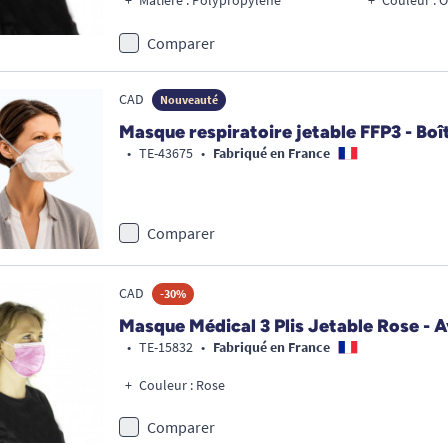
Matière : Polypropylène
Couleur : 
Comparer
CAD
Nouveauté
Masque respiratoire jetable FFP3 - Boî
•
TE-43675
•
Fabriqué en France
Comparer
CAD
-30%
Masque Médical 3 Plis Jetable Rose - Av
•
TE-15832
•
Fabriqué en France
Couleur : Rose
Comparer