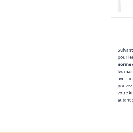
Suivant
pour le
norme 
les ma
avec un
pouvez
votre k
autant 