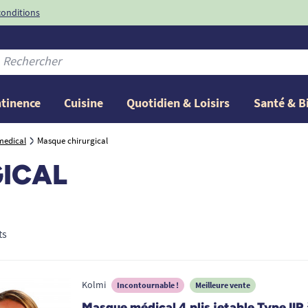
conditions
-10%
avec le code
ntinence
Cuisine
Quotidien & Loisirs
Santé & B
medical
Masque chirurgical
ICAL
ts
Kolmi
Incontournable !
Meilleure vente
Masque médical 4 plis jetable Type IIR 