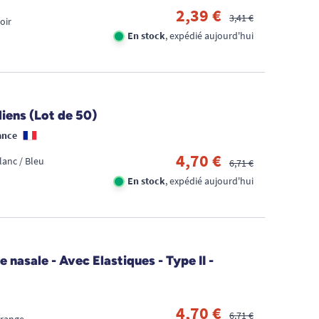
2,39 €
3,41 €
oir
En stock
, expédié aujourd'hui
liens (Lot de 50)
ance
4,70 €
lanc / Bleu
6,71 €
En stock
, expédié aujourd'hui
 nasale - Avec Elastiques - Type II -
4,70 €
6,71 €