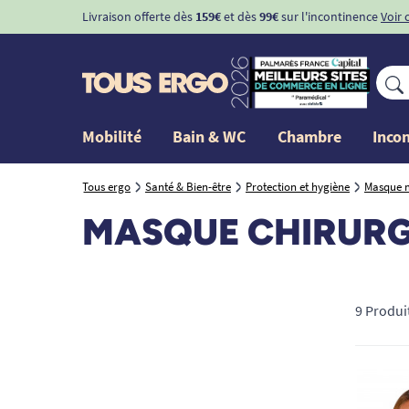
Livraison offerte dès
159€
et dès
99€
sur l'incontinence
Voir 
Mobilité
Bain & WC
Chambre
Inco
Tous ergo
Santé & Bien-être
Protection et hygiène
Masque 
MASQUE CHIRURG
9 Produi