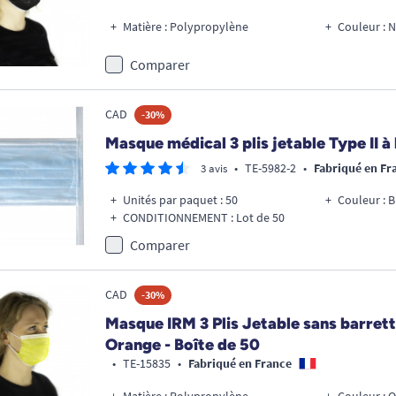
Matière : Polypropylène
Couleur : N
Comparer
CAD
-30%
Masque médical 3 plis jetable Type II à 
•
TE-5982-2
•
Fabriqué en Fr
3 avis
Unités par paquet : 50
Couleur : B
CONDITIONNEMENT : Lot de 50
Comparer
CAD
-30%
Masque IRM 3 Plis Jetable sans barrette
Orange - Boîte de 50
•
TE-15835
•
Fabriqué en France