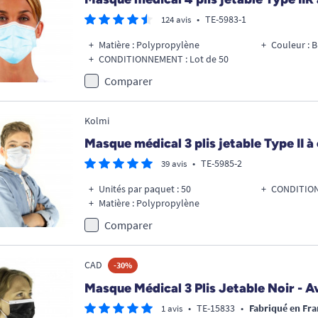
•
TE-5983-1
124 avis
Matière : Polypropylène
Couleur : 
CONDITIONNEMENT : Lot de 50
Comparer
Kolmi
Masque médical 3 plis jetable Type II à
•
TE-5985-2
39 avis
Unités par paquet : 50
CONDITION
Matière : Polypropylène
Comparer
CAD
-30%
Masque Médical 3 Plis Jetable Noir - Av
•
TE-15833
•
Fabriqué en Fra
1 avis