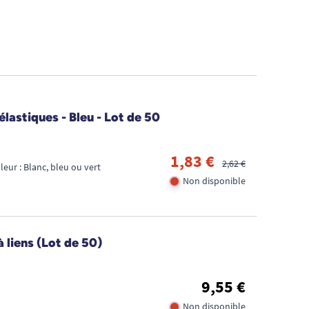
DE
D'
élastiques - Bleu - Lot de 50
1,83 €
2,62 €
leur : Blanc, bleu ou vert
Non disponible
 liens (Lot de 50)
9,55 €
Non disponible