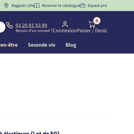
 "
BIENVENUE
Magasin Lille
" pour
la 1ère commande d'incontinence
Recevoir le catalogue
Espace pro
0
03 20 81 93 89
Connexion
Panier
/ Devis
Besoin d'un conseil ?
ien-être
Seconde vie
Blog
à élastiques (Lot de 50)