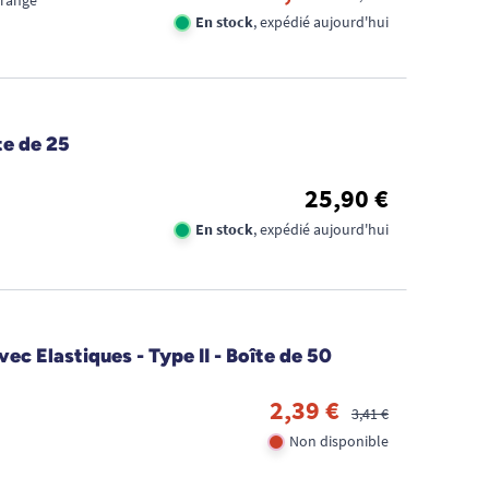
Orange
En stock
, expédié aujourd'hui
te de 25
25,90 €
En stock
, expédié aujourd'hui
FID
ec Elastiques - Type II - Boîte de 50
CA
2,39 €
3,41 €
1€
Non disponible
TR