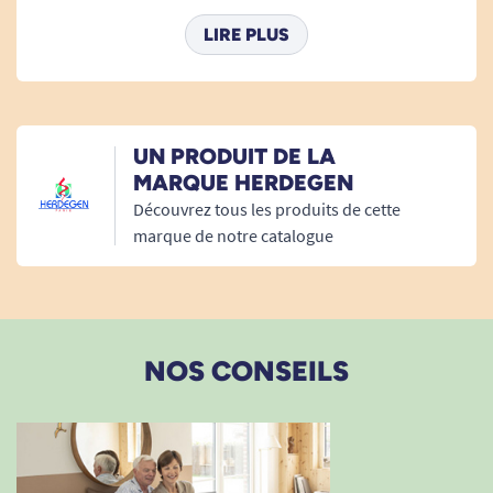
matériel commandé est en parfaite adéquation avec
LIRE PLUS
mes attentes pour le bien être et le confort médical. Je
les recommande.
A. Anonymous
UN PRODUIT DE LA
MARQUE HERDEGEN
24/09/2016
Découvrez tous les produits de cette
Bon achat
marque de notre catalogue
A. Anonymous
22/02/2016
Convient parfaitement à son usage.
NOS CONSEILS
A. Anonymous
21/08/2014