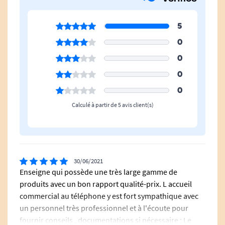
selon les spécifications du client (choix de
tailles, coloris et matière), il ne pourra faire
5
l'objet d'aucune reprise, échange ou
annulation. Pour en savoir plus, veuillez
0
consulter nos
conditions générales de vente
.
0
0
Voir tous les matelas anti-escarres.
0
Calculé à partir de 5 avis client(s)
Voir tous les produits pour m'aider à apaiser les
douleurs.
Voir tous les produits pour m'aider à éviter les
escarres.
30/06/2021
Enseigne qui possède une très large gamme de
produits avec un bon rapport qualité-prix. L accueil
commercial au téléphone y est fort sympathique avec
un personnel très professionnel et à l'écoute pour
fournir conseils , documentations si nécessaire : Le