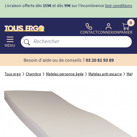
Livraison offerte dès
159€
et dès
99€
sur l'incontinence
Voir conditions
0
CONTACT
CONNEXION
PANIER
MENU
Besoin d'aide ou de conseils ?
03 20 81 93 89
Tous ergo
Chambre
Matelas personne âgée
Matelas anti-escarre
Matela