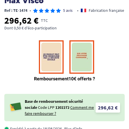
Max Visco
Ref : TE-1474
•
5 avis
•
Fabrication française
296,62 €
TTC
Dont 0,50 € d'éco-participation
Base de remboursement sécurité
296,62 €
sociale
Code LPP
1202272
Comment me
faire rembourser ?
Expédié à partir du 18/08/2026
Plus d'info