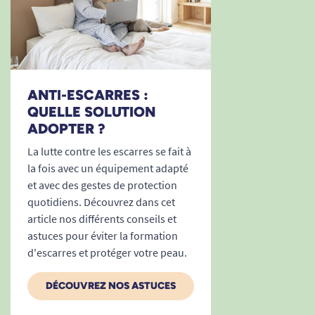
très confortable
A. Anonymous
28/05/2014
ANTI-ESCARRES :
bon produit
QUELLE SOLUTION
ADOPTER ?
A. Anonymous
La lutte contre les escarres se fait à
la fois avec un équipement adapté
et avec des gestes de protection
quotidiens. Découvrez dans cet
article nos différents conseils et
astuces pour éviter la formation
d'escarres et protéger votre peau.
DÉCOUVREZ NOS ASTUCES