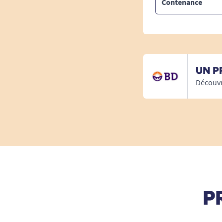
Contenance
UN P
Découvr
P