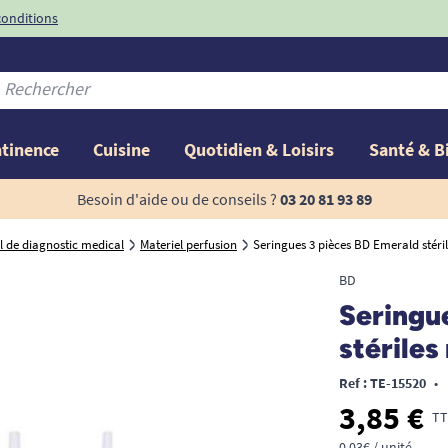
conditions
-10%
avec le code
ntinence
Cuisine
Quotidien & Loisirs
Santé & B
Besoin d'aide ou de conseils ?
03 20 81 93 89
l de diagnostic medical
Materiel perfusion
Seringues 3 pièces BD Emerald stérile
BD
Seringu
stériles
Ref : TE-15520
•
3,85 €
TT
0,03€ / unité