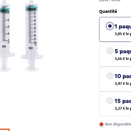
Quantité
1 paq
3,85 € le
5 paq
3,66 € le
10 pa
3,47 € le
15 pa
3,27 € le
Non disponibl