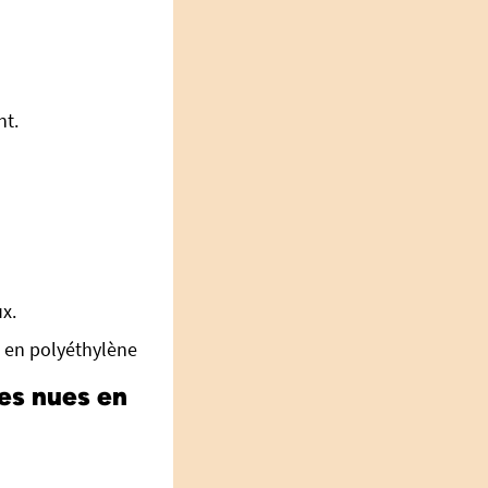
nt.
ux.
t en polyéthylène
les nues en