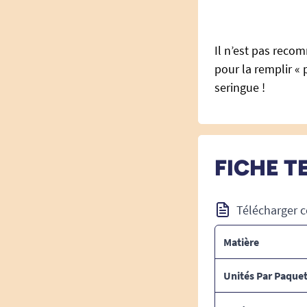
Il n’est pas reco
pour la remplir « p
seringue !
FICHE T
Télécharger c
Matière
Unités Par Paque