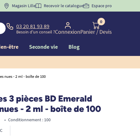
 "
BIENVENUE
Magasin Lille
" pour
la 1ère commande d'incontinence
Recevoir le catalogue
Espace pro
0
03 20 81 93 89
Connexion
Panier
/ Devis
Besoin d'un conseil ?
ien-être
Seconde vie
Blog
s nues - 2 ml - boîte de 100
es 3 pièces BD Emerald
 nues - 2 ml - boîte de 100
•
Conditionnement : 100
C