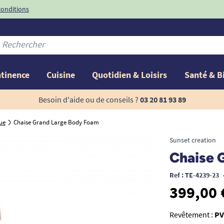
conditions
-10%
avec le code
ntinence
Cuisine
Quotidien & Loisirs
Santé & B
Besoin d'aide ou de conseils ?
03 20 81 93 89
ue
Chaise Grand Large Body Foam
Sunset creation
Chaise 
Ref : TE-4239-23
399,00 
Revêtement :
PV