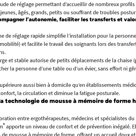
ude de réglage permettant d’accueillir de nombreux profils d
 jeunes, âgés, grands, petits ou souffrant de troubles postur
mpagner l’autonomie, faciliter les transferts et valor
 de réglage rapide simplifie l’installation pour la person
obilité) et facilite le travail des soignants lors des transfer
ns.
arge et stable autorise de petits déplacements de la chaise (
her la personne d’une table ou d’un évier, sans effort ni g
périeure aussi bien à domicile qu’en établissements médic
onfort, la circulation et diminue la fatigue posturale.
la technologie de mousse à mémoire de forme 
boration entre ergothérapeutes, médecins et spécialistes du 
®
am
apporte un niveau de confort et de prévention inégalé. El
es de mousse à mémoire de forme, offrant un accueil doux et 