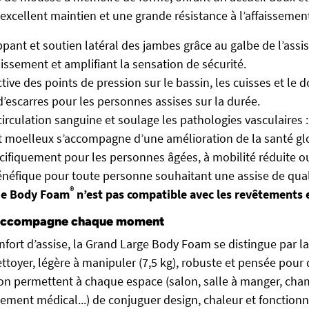
excellent maintien et une grande résistance à l’affaissemen
ppant et soutien latéral des jambes grâce au galbe de l’assise
lissement et amplifiant la sensation de sécurité.
ive des points de pression sur le bassin, les cuisses et le d
 d’escarres pour les personnes assises sur la durée.
circulation sanguine et soulage les pathologies vasculaires :
 moelleux s’accompagne d’une amélioration de la santé gl
ifiquement pour les personnes âgées, à mobilité réduite ou
énéfique pour toute personne souhaitant une assise de qual
®
erie Body Foam
n’est pas compatible avec les revêtements e
 accompagne chaque moment
fort d’assise, la Grand Large Body Foam se distingue par la
nettoyer, légère à manipuler (7,5 kg), robuste et pensée pour
on permettent à chaque espace (salon, salle à manger, cham
sement médical...) de conjuguer design, chaleur et fonctionn