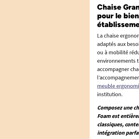
Chaise Gra
pour le bie
établissem
La chaise ergono
adaptés aux besoi
ou à mobilité rédu
environnements to
accompagner chaqu
l’accompagnement f
meuble ergonom
institution.
Composez une chai
Foam est entière
classiques, conte
intégration parfa