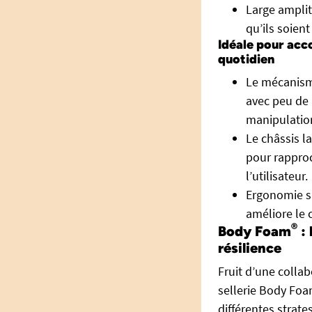
Large amplit
qu’ils soient
Idéale pour acco
quotidien
Le mécanisme
avec peu de m
manipulatio
Le châssis l
pour rapproc
l’utilisateur.
Ergonomie su
améliore le c
®
Body Foam
: 
résilience
Fruit d’une colla
sellerie Body Fo
différentes strat