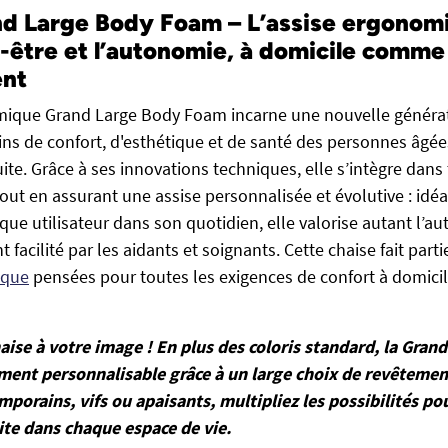
nd Large Body Foam – L’assise ergonom
n-être et l’autonomie, à domicile comme
ent
mique Grand Large Body Foam incarne une nouvelle générat
ns de confort, d'esthétique et de santé des personnes âgé
ite. Grâce à ses innovations techniques, elle s’intègre dans 
ut en assurant une assise personnalisée et évolutive : idé
e utilisateur dans son quotidien, elle valorise autant l’a
acilité par les aidants et soignants. Cette chaise fait part
ique
pensées pour toutes les exigences de confort à domici
se à votre image ! En plus des coloris standard, la Gran
ment personnalisable grâce à un large choix de revêtement
mporains, vifs ou apaisants, multipliez les possibilités po
ite dans chaque espace de vie.