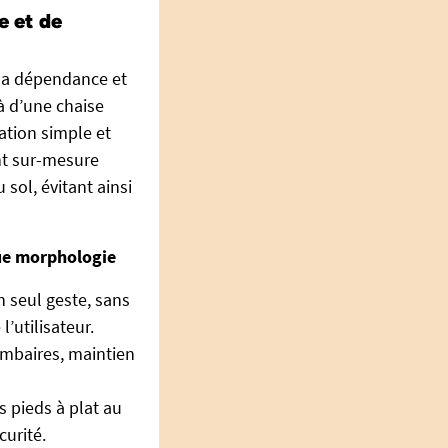
e et de
 la dépendance et
à d’une chaise
ation simple et
ent sur-mesure
sol, évitant ainsi
que morphologie
n seul geste, sans
l’utilisateur.
ombaires, maintien
s pieds à plat au
curité.