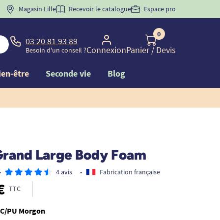
 "
BIENVENUE
Magasin Lille
" pour
la 1ère commande d'incontinence
Recevoir le catalogue
Espace pro
0
03 20 81 93 89
Connexion
Panier
/ Devis
Besoin d'un conseil ?
ien-être
Seconde vie
Blog
Grand Large Body Foam
•
4 avis
•
Fabrication française
€
TTC
C/PU Morgon