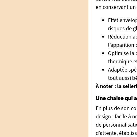
en conservant un 
Effet envelo
risques de g
Réduction act
l’apparition
Optimise la 
thermique et
Adaptée spéc
tout aussi b
À noter : la sell
Une chaise qui
En plus de son con
design : facile à 
de personnalisati
d’attente, établis