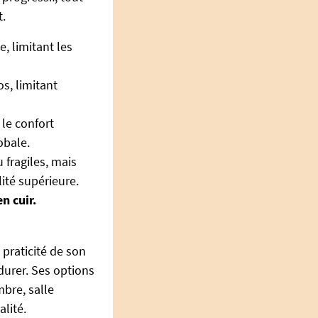
t.
, limitant les
os, limitant
 le confort
obale.
 fragiles, mais
ité supérieure.
n cuir.
 praticité de son
 durer. Ses options
bre, salle
alité.