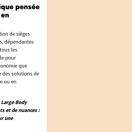
ique pensée
 en
ion de sièges
es, dépendantes
tous les
ale pour
utonomie que
ie des solutions de
le ou en
d Large Body
s et de nuances :
ur une