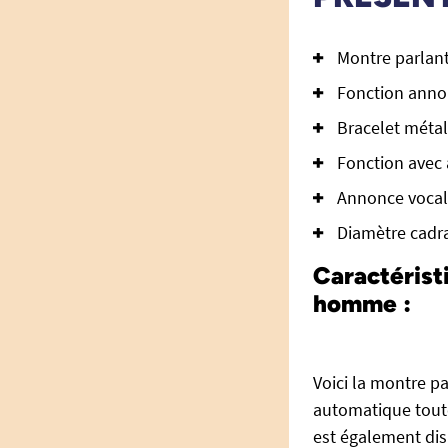
Montre parlan
Fonction annon
Bracelet métal
Fonction avec 
Annonce vocale
Diamètre cadra
Caractérist
homme :
Voici la montre p
automatique toute
est également dis