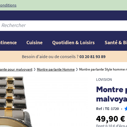
conditions
-10%
avec le code
ntinence
Cuisine
Quotidien & Loisirs
Santé & B
Besoin d'aide ou de conseils ?
03 20 81 93 89
lante pour malvoyant
Montre parlante Homme
Montre parlante Style homme m
LOVISION
Montre 
malvoya
Ref : TE-1720
•
49,90 €
Dont 0,10 € d'éco-