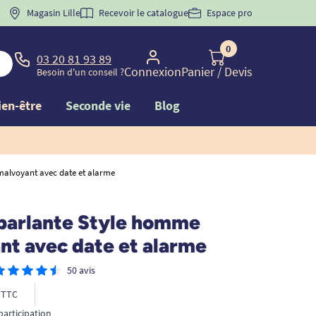
 "
BIENVENUE
Magasin Lille
" pour
la 1ère commande d'incontinence
Recevoir le catalogue
Espace pro
0
03 20 81 93 89
Connexion
Panier
/ Devis
Besoin d'un conseil ?
ien-être
Seconde vie
Blog
alvoyant avec date et alarme
parlante Style homme
nt avec date et alarme
50 avis
TTC
participation