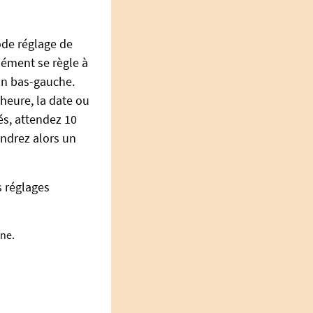
ode réglage de
lément se règle à
ton bas-gauche.
'heure, la date ou
és, attendez 10
ndrez alors un
s réglages
ine.