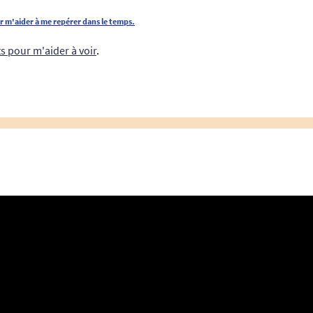
ur m'aider à me repérer dans le temps.
ts pour m'aider à voir
.