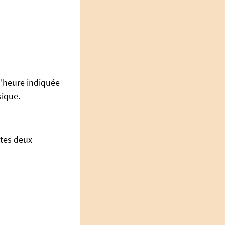
l'heure indiquée
sique.
utes deux