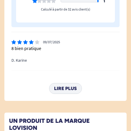
1
Calculé à partir de 32 avis client(s)
09/07/2025
8 bien pratique
D. Karine
11/01/2024
Un peu grosse mais la voix est bien compréhensible
LIRE PLUS
A. Anonymous
03/01/2023
UN PRODUIT DE LA MARQUE
Qualité du bracelet moyenne et pas assez grand
LOVISION