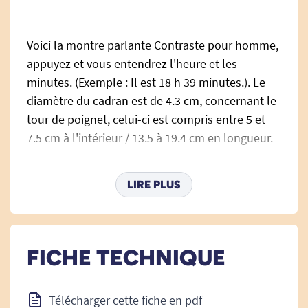
Voici la montre parlante Contraste pour homme,
appuyez et vous entendrez l'heure et les
minutes. (Exemple : Il est 18 h 39 minutes.). Le
diamètre du cadran est de 4.3 cm, concernant le
tour de poignet, celui-ci est compris entre 5 et
7.5 cm à l'intérieur / 13.5 à 19.4 cm en longueur.
Cette montre n'indique pas la date, ni la fonction
alarme.
LIRE PLUS
La pile est une CR2016 (Pile classique que l'on
trouve partout ).
FICHE TECHNIQUE
Le SAV est évidemment assuré par Tous Ergo !
Télécharger cette fiche en pdf