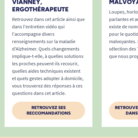
VIANNEY,
MALVOY
voix est très robotisée c'est dommage
ERGOTHÉRAPEUTE
Loupes, horl
Retrouvez dans cet article ainsi que
parlantes et a
A. Anonymous
dans l'entretien vidéo qui
existe de nom
l'accompagne divers
pour le quoti
1
2
3
7
renseignements sur la maladie
malvoyantes. 
d'Alzheimer. Quels changements
sélection des 
implique-t-elle, à quelles solutions
que nous pro
les proches peuvent-ils recourir,
quelles aides techniques existent
et quels gestes adopter à domicile,
vous trouverez des réponses à ces
questions dans cet article.
RETROUVEZ SES
RETROUVE
RECCOMANDATIONS
DANS