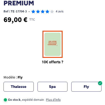
PREMIUM
Ref : TE-17704-3
•
4 avis
69,00 €
TTC
Modèle :
Fly
Thalasso
Spa
Fly
En stock
, expédié demain
Plus d'info