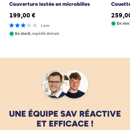
Couverture lestée en microbilles
Couette
199,00 €
259,0
En sto
1 avis
En stock
, expédié demain
UNE ÉQUIPE SAV RÉACTIVE
ET EFFICACE !