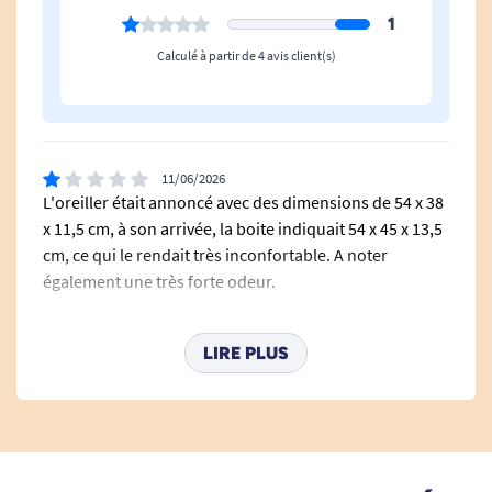
bambou, bénéficie d'une structure ajourée qui
1
s'auto-ventile : elle ne nécessite pas de lavage,
Calculé à partir de 4 avis client(s)
une aération régulière suffit à maintenir sa
fraîcheur et ses propriétés naturelles.
11/06/2026
Retrouvez tous nos oreillers ergonomiques.
L'oreiller était annoncé avec des dimensions de 54 x 38
x 11,5 cm, à son arrivée, la boite indiquait 54 x 45 x 13,5
cm, ce qui le rendait très inconfortable. A noter
également une très forte odeur.
A. Anonymous
LIRE PLUS
24/04/2026
Très bien, conforme à mes attentes, je recommande !
C. Guy