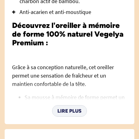
charbon actif de bambou.
Anti-acarien et anti-moustique
Découvrez l'oreiller à mémoire
de forme 100% naturel Vegelya
Premium :
Grâce à sa conception naturelle, cet oreiller
permet une sensation de fraîcheur et un
maintien confortable de la tête.
Sa mousse à mémoire de forme permet un
soutien ferme des cervicales.
LIRE PLUS
La mousse est enrichie à l'huile de ricin et
au charbon actif de bambou. Cela permet
de garder une sensation de fraîcheur et