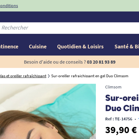
conditions
-10%
avec le code
ntinence
Cuisine
Quotidien & Loisirs
Santé & B
Besoin d'aide ou de conseils ?
03 20 81 93 89
as et oreiller rafraîchissant
Sur-oreiller rafraichissant en gel Duo Climsom
Climsom
Sur-orei
Duo Cl
Ref : TE-14756
•
39,90 €