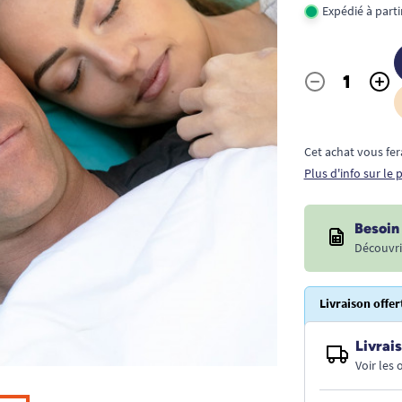
Expédié à part
-
+
Quantité
Cet achat vous fer
Plus d'info sur le
Besoin 
Découvri
Livraison offer
Livrais
Voir les