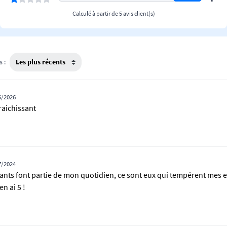
Calculé à partir de 5 avis client(s)
s :
6/2026
raichissant
7/2024
ssants font partie de mon quotidien, ce sont eux qui tempérent mes 
n ai 5 !