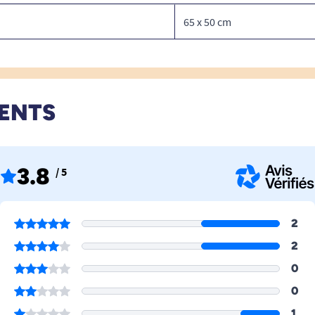
65 x 50 cm
IENTS
3.8
/ 5
2
2
0
0
1