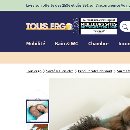
Livraison offerte dès
159€
et dès
99€
sur l'incontinence
Voir 
Mobilité
Bain & WC
Chambre
Inco
Tous ergo
Santé & Bien-être
Produit rafraîchissant
Surmatel