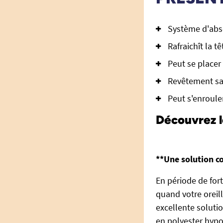
Système d'abs
Rafraichît la t
Peut se placer 
Revêtement sa
Peut s'enroul
Découvrez l
**Une solution co
En période de fort
quand votre oreill
excellente soluti
en polyester hypoa