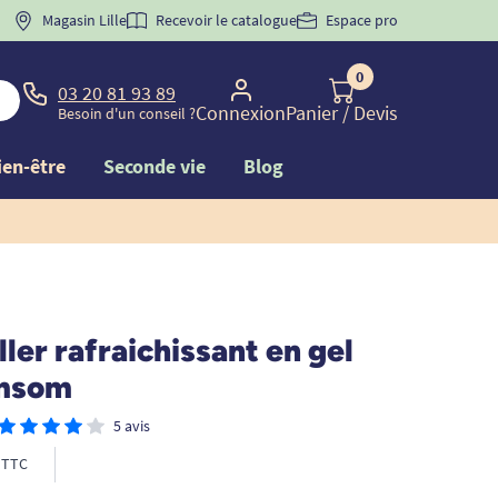
 "
BIENVENUE
Magasin Lille
" pour
la 1ère commande d'incontinence
Recevoir le catalogue
Espace pro
0
03 20 81 93 89
Connexion
Panier
/ Devis
Besoin d'un conseil ?
ien-être
Seconde vie
Blog
ller rafraichissant en gel
imsom
5 avis
TTC