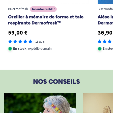
BDermofresh
BDermofr
Incontournable !
Oreiller à mémoire de forme et taie
Alèse 
respirante Dermofresh™
Dermo
59,00 €
36,90
16 avis
En stock
, expédié demain
En sto
NOS CONSEILS