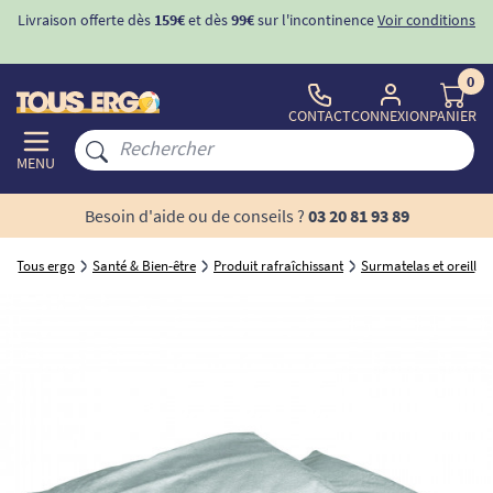
Livraison offerte dès
159€
et dès
99€
sur l'incontinence
Voir conditions
0
CONTACT
CONNEXION
PANIER
MENU
Besoin d'aide ou de conseils ?
03 20 81 93 89
Tous ergo
Santé & Bien-être
Produit rafraîchissant
Surmatelas et oreiller