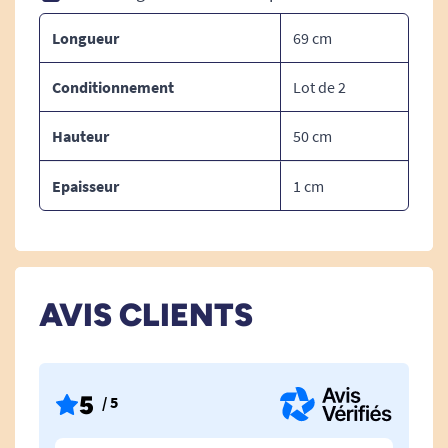
Longueur
69 cm
Conditionnement
Lot de 2
Hauteur
50 cm
Retrouvez tous nos surmatelas et oreillers
Epaisseur
1 cm
rafraichissants
Tous nos accessoires literie
AVIS CLIENTS
5
/ 5