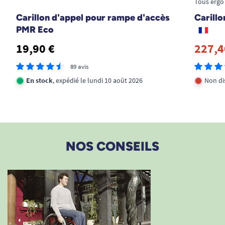
Facile à découper au kuter
Tous ergo
Carillon d'appel pour rampe d'accès
Carillo
B. Huguette
PMR Eco
19,90 €
227,4
1
2
3
18
89 avis
En stock
, expédié le lundi 10 août 2026
Non di
NOS CONSEILS