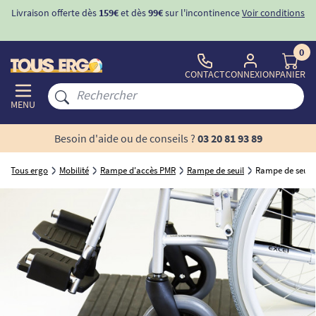
Livraison offerte dès
159€
et dès
99€
sur l'incontinence
Voir conditions
0
CONTACT
CONNEXION
PANIER
MENU
Besoin d'aide ou de conseils ?
03 20 81 93 89
Tous ergo
Mobilité
Rampe d'accès PMR
Rampe de seuil
Rampe de seuil