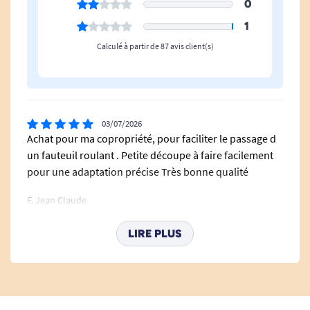
0
1
Calculé à partir de 87 avis client(s)
03/07/2026
Achat pour ma copropriété, pour faciliter le passage d
un fauteuil roulant . Petite découpe à faire facilement
pour une adaptation précise Très bonne qualité
F. Jean Claude
LIRE PLUS
03/06/2026
Je suis enchantée du produit et très serviable, gentils.
A part que j'ai attendu l'article un certain temps et que
vous ne m'aviez pas prévenu lors de la commande. A