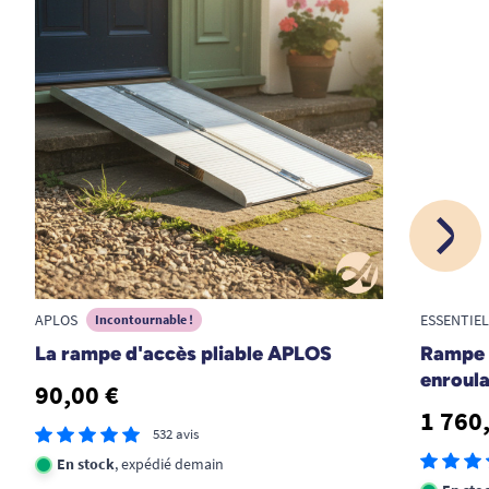
APLOS
ESSENTIE
Incontournable !
La rampe d'accès pliable APLOS
Rampe 
enroula
90,00 €
1 760
532 avis
En stock
, expédié demain