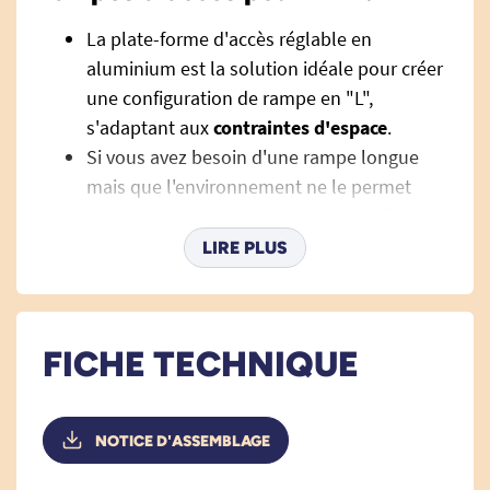
La plate-forme d'accès réglable en
aluminium est la solution idéale pour créer
une configuration de rampe en "L",
s'adaptant aux
contraintes d'espace
.
Si vous avez besoin d'une rampe longue
mais que l'environnement ne le permet
pas, elle offrent une alternatives ingénieuse
et une rampe plus courte peut être
LIRE PLUS
connectée à une plate-forme, servant
d'
espace de virage sécurisé
.
Légère
cette plate-forme peut être utilisée
FICHE TECHNIQUE
avec la plupart de nos rampes pour
permettre l'accès en fauteuil roulant à des
propriétés résidentielles ou commerciales.
NOTICE D'ASSEMBLAGE
Cette plate-forme d'accès réglable en
aluminium est une plateforme
portative