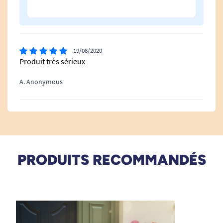
Poids de la plateforme : 28,5 kg
Poids supporté : 300 kg
19/08/2020
Poids du châssis de la plateforme : 9 kg
Produit très sérieux
A. Anonymous
PRODUITS RECOMMANDÉS