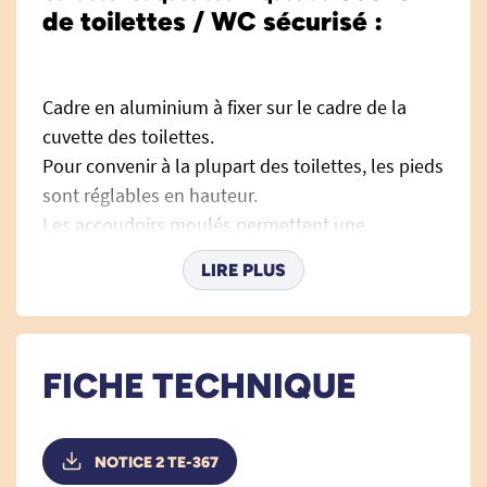
de toilettes / WC sécurisé :
Cadre en aluminium à fixer sur le cadre de la
cuvette des toilettes.
Pour convenir à la plupart des toilettes, les pieds
sont réglables en hauteur.
Les accoudoirs moulés permettent une
meilleure préhension.
LIRE PLUS
Peut être utilisé avec un siège de toilettes
surélevé.
Les pieds et les accoudoirs peuvent être
facilement démontés quand nécessaire.
FICHE TECHNIQUE
Adaptable sur des toilettes dont la hauteur se
situe entre 33 cm et 39 cm.
NOTICE 2 TE-367
Adaptable sur les cuvettes suspendues