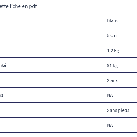
ette fiche en pdf
Blanc
5 cm
1,2 kg
rté
91 kg
2 ans
rs
NA
Sans pieds
NA