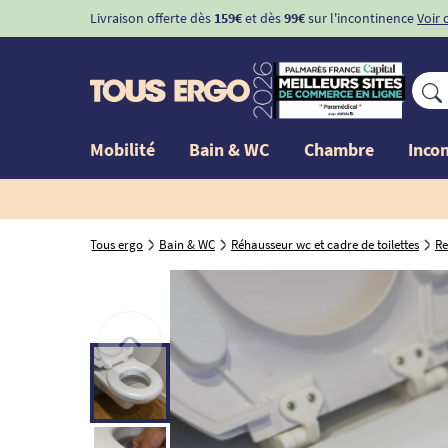
Livraison offerte dès
159€
et dès
99€
sur l'incontinence
Voir 
Mobilité
Bain & WC
Chambre
Inco
Tous ergo
Bain & WC
Réhausseur wc et cadre de toilettes
Re