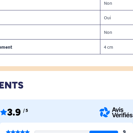
Non
Oui
Non
sement
4 cm
IENTS
3.9
/ 5
9