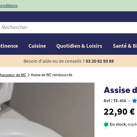
conditions
-10%
avec le code
ntinence
Cuisine
Quotidien & Loisirs
Santé & B
Besoin d'aide ou de conseils ?
03 20 81 93 89
hausseur de WC
Assise de WC rembourrée
Assise 
Ref : TE-458
•
22,90 €
En stock
, exp