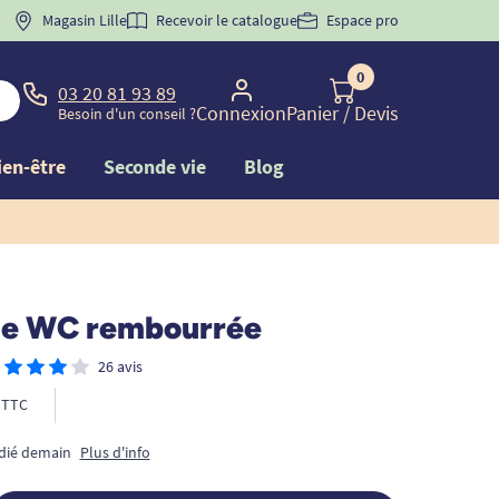
 "
BIENVENUE
Magasin Lille
" pour
la 1ère commande d'incontinence
Recevoir le catalogue
Espace pro
0
03 20 81 93 89
Connexion
Panier
/ Devis
Besoin d'un conseil ?
ien-être
Seconde vie
Blog
de WC rembourrée
26 avis
TTC
édié demain
Plus d'info