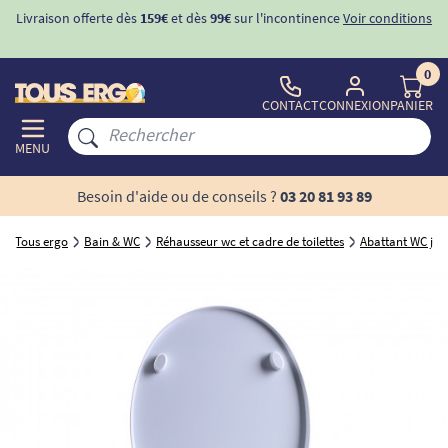
Livraison offerte dès
159€
et dès
99€
sur l'incontinence
Voir conditions
0
CONTACT
CONNEXION
PANIER
MENU
Besoin d'aide ou de conseils ?
03 20 81 93 89
Tous ergo
Bain & WC
Réhausseur wc et cadre de toilettes
Abattant WC jap