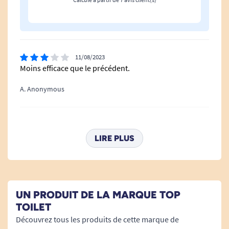
POIDS :
Poids de l'abattant : 2 kg
11/08/2023
Moins efficace que le précédent.
Poids max supporté : 150 kg
A. Anonymous
MATIERE :
07/10/2022
Efficace, bon rapport qualité prix
Polypropylène
LIRE PLUS
A. Anonymous
GARANTIE :
11/03/2022
UN PRODUIT DE LA MARQUE TOP
Super efficace.
2 ans
TOILET
Découvrez tous les produits de cette marque de
A. Anonymous