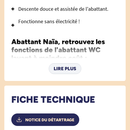
Descente douce et assistée de l'abattant.
Fonctionne sans électricité !
Abattant Naïa, retrouvez les
fonctions de l'abattant WC
lavant à moindre coût :
LIRE PLUS
L'abattant WC lavant Naïa offre les fonctions
essentielles d'un abattant japonais, et ce à
moindre coût ! Le Naïa dispose de 2 buses de
FICHE TECHNIQUE
lavage automatiques (douchette anale et
douchette vaginale) pour un nettoyage efficace.
Un levier de commande permet d'actionner les
NOTICE DU DÉTARTRAGE
différentes fonctions (lavage arrière, lavage