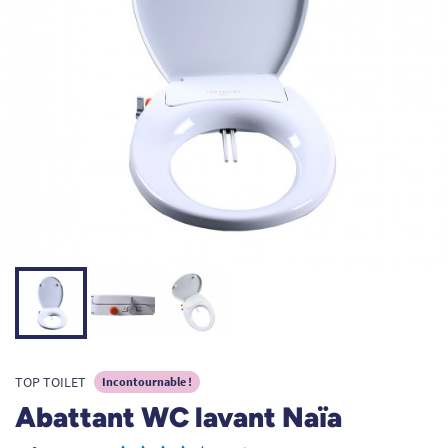
TOP TOILET
Incontournable !
Abattant WC lavant Naïa