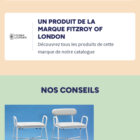
12/02/2023
Pas d avis sur le produit
UN PRODUIT DE LA
A. Anonymous
MARQUE FITZROY OF
LONDON
Découvrez tous les produits de cette
19/01/2023
marque de notre catalogue
Très bien, conforme à mes attentes, je recommande !
A. Anonymous
NOS CONSEILS
20/08/2022
esthétique basic mais ça à l'air rebuste!
A. Anonymous
05/05/2022
Produit conforme à la photo