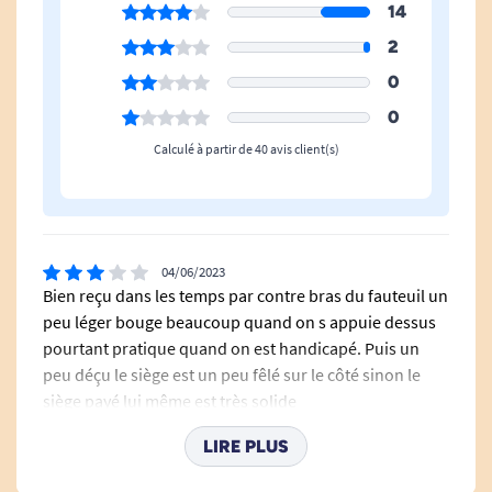
14
Plaque arrière en aluminium
Rembourrage polyuréthane
2
0
Voir tous les sièges de douche rabattables
.
0
Voir tous les produits pour m'aider à rester debout.
Calculé à partir de 40 avis client(s)
04/06/2023
Bien reçu dans les temps par contre bras du fauteuil un
peu léger bouge beaucoup quand on s appuie dessus
pourtant pratique quand on est handicapé. Puis un
peu déçu le siège est un peu fêlé sur le côté sinon le
siège payé lui même est très solide
A. Anonymous
LIRE PLUS