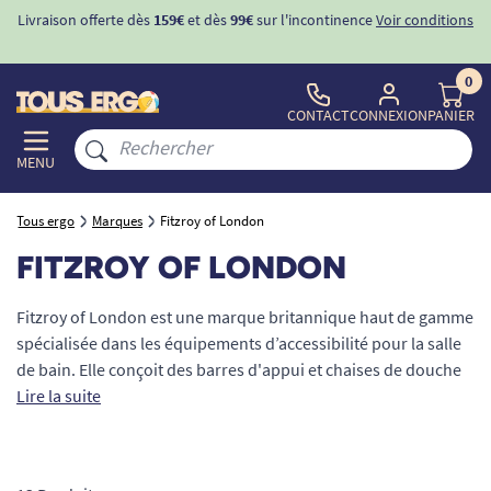
Livraison offerte dès
159€
et dès
99€
sur l'incontinence
Voir conditions
0
CONTACT
CONNEXION
PANIER
MENU
Tous ergo
Marques
Fitzroy of London
FITZROY OF LONDON
Fitzroy of London est une marque britannique haut de gamme
spécialisée dans les équipements d’accessibilité pour la salle
de bain. Elle conçoit des barres d'appui et chaises de douche
alliant élégance, sécurité et confort. TOUS ERGO est fier de
Lire la suite
distribuer en France ces solutions pensées pour les lieux
exigeants, sans compromis entre design et fonctionnalité.