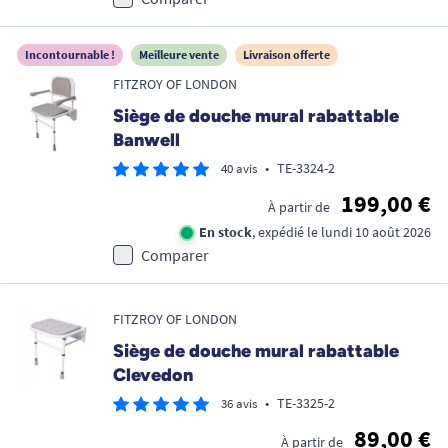
Incontournable !
Meilleure vente
Livraison offerte
FITZROY OF LONDON
Siège de douche mural rabattable
Banwell
•
TE-3324-2
40 avis
199,00 €
À partir de
En stock
, expédié le lundi 10 août 2026
Comparer
FITZROY OF LONDON
Siège de douche mural rabattable
Clevedon
•
TE-3325-2
36 avis
89,00 €
À partir de