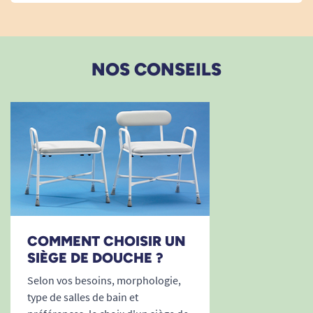
27/07/2024
Produits corrects
A. Anonymous
NOS CONSEILS
06/03/2024
Chaise confortable, sécurisante et solide . Je
recommande !!!!
A. Anonymous
1
2
3
7
COMMENT CHOISIR UN
SIÈGE DE DOUCHE ?
Selon vos besoins, morphologie,
type de salles de bain et