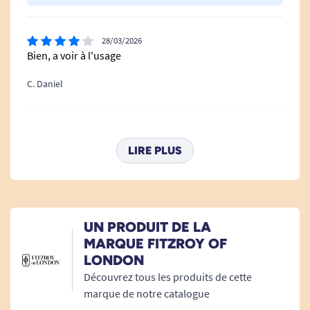
COULEUR :
Modèle rembourré : Gris et Blanc
28/03/2026
Modèle standard : Blanc
Bien, a voir à l'usage
C. Daniel
Voir nos autres sièges de douche rabattables
17/07/2025
Conforme à ma demande
LIRE PLUS
G. Catherine
11/09/2024
UN PRODUIT DE LA
Client très content
MARQUE FITZROY OF
LONDON
A. Anonymous
Découvrez tous les produits de cette
marque de notre catalogue