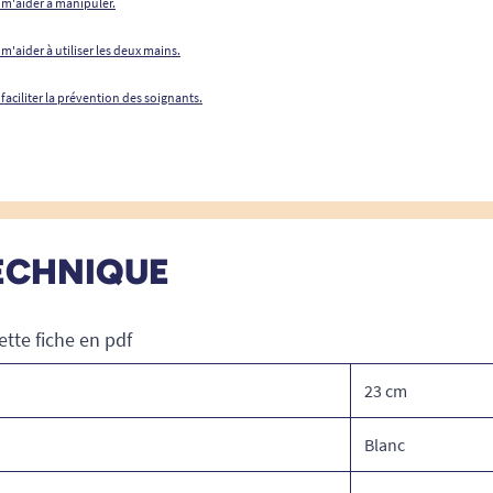
 m'aider à manipuler.
 m'aider à utiliser les deux mains.
 faciliter la prévention des soignants.
ECHNIQUE
ette fiche en pdf
23 cm
Blanc