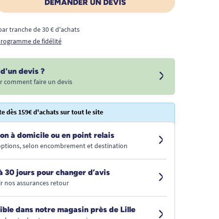
DEMANDER UN DEVIS
€ par tranche de 30 € d'achats
 programme de fidélité
d'un devis ?
r comment faire un devis
te dès 159€ d'achats sur tout le site
on à domicile ou en point relais
 options, selon encombrement et destination
à 30 jours pour changer d’avis
r nos assurances retour
ible dans notre magasin près de Lille