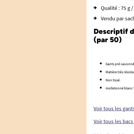
Qualité : 75 g 
Vendu par sach
Descriptif 
(par 50)
Gants pré-savonnés
Matière très résist
Non tissé.
molletonné blanc 7
Voir tous les gant
Voir tous les bacs