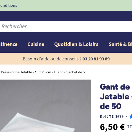
conditions
-10%
avec le code
ntinence
Cuisine
Quotidien & Loisirs
Santé & B
Besoin d'aide ou de conseils ?
03 20 81 93 89
e Présavonné Jetable - 15 x 23 cm - Blanc - Sachet de 50
Gant de
Jetable 
de 50
Ref : TE-1679
•
6,50 €
TT