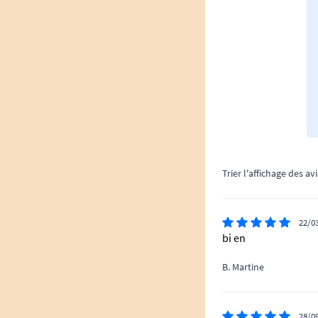
Trier l'affichage des avi
22/0
bi en
B. Martine
28/0