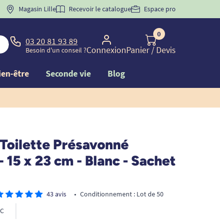
 "
BIENVENUE
Magasin Lille
" pour
la 1ère commande d'incontinence
Recevoir le catalogue
Espace pro
0
03 20 81 93 89
Connexion
Panier
/ Devis
Besoin d'un conseil ?
ien-être
Seconde vie
Blog
 Toilette Présavonné
- 15 x 23 cm - Blanc - Sachet
43 avis
•
Conditionnement : Lot de 50
C