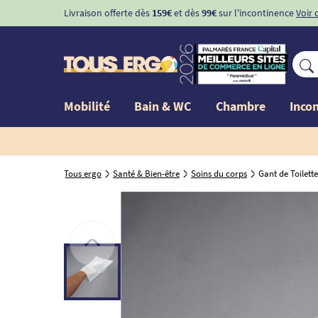
Livraison offerte dès
159€
et dès
99€
sur l'incontinence
Voir 
Mobilité
Bain & WC
Chambre
Inco
Tous ergo
Santé & Bien-être
Soins du corps
Gant de Toilett