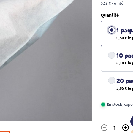
0,13 € / unité
Quantité
1 paq
6,50 € le
10 pa
6,18 € le
20 pa
5,85 € le
En stock
, expé
-
+
Quantité