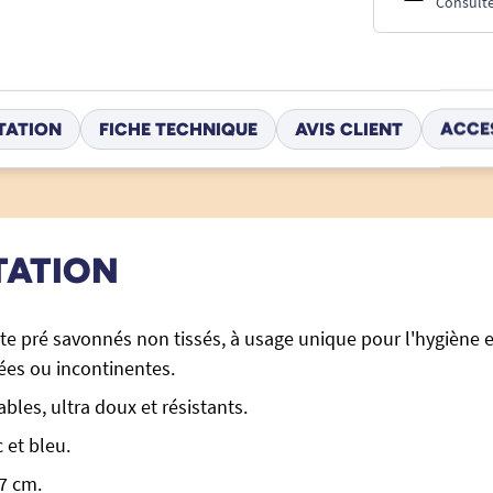
Consulte
TATION
FICHE TECHNIQUE
AVIS CLIENT
ACCE
TATION
tte pré savonnés non tissés, à usage unique pour l'hygiène et
ées ou incontinentes.
bles, ultra doux et résistants.
 et bleu.
,7 cm.