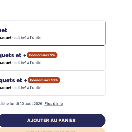
uet
 paquet
• soit in€ à l'unité
quets et +
Economisez 5%
 paquet
• soit in€ à l'unité
quets et +
Economisez 10%
 paquet
• soit in€ à l'unité
dié le lundi 10 août 2026
Plus d'info
AJOUTER AU PANIER