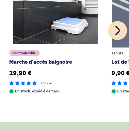
1
2
3
Tenura
Incontournable !
Marche d'accès baignoire
Lot de
29,90 €
9,90 
177 avis
En stock
, expédié demain
En sto