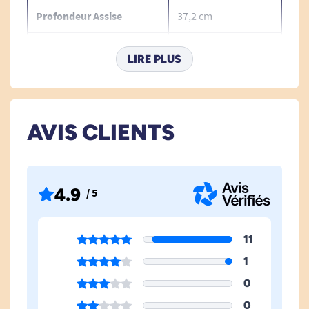
Profondeur Assise
37,2 cm
Voir tous les tabourets de douche.
Hauteur Assise
41 à 53,5 cm
LIRE PLUS
Pliable
Non
Profondeur Hors Tout
37 cm
AVIS CLIENTS
Hauteur Réglable
Oui
Bariatrique
Oui
4.9
/ 5
Avec Accoudoirs
Non
11
Seau
Non
1
0
Découpe Intime
Non
0