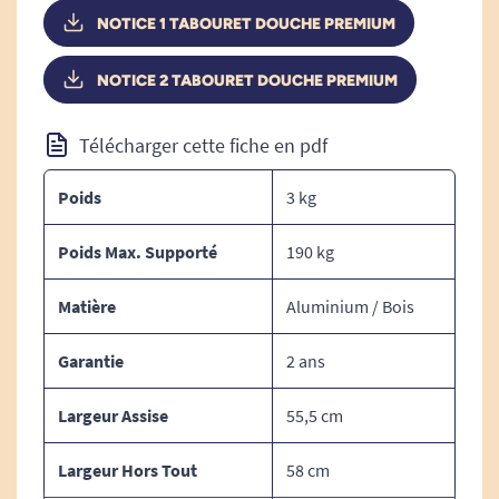
soignée
tout en assurant la
protection à long
NOTICE 1 TABOURET DOUCHE PREMIUM
terme de l'assise
.
NOTICE 2 TABOURET DOUCHE PREMIUM
Solides, le cadre et les pieds sont conçus à partir
d'acier inoxydable poli. De cette façon,
la
Télécharger cette fiche en pdf
résistance à l'eau est assurée
.
Poids
3 kg
Confortable, l'assise comporte des
bords
arrondis sécurisants en cas de transfert latéral
.
Poids Max. Supporté
190 kg
Ajustable, la
hauteur réglable
permet de
Matière
Aluminium / Bois
l'adapter à la taille de l'utilisateur.
Sécurisant, le tabouret de douche premium est
Garantie
2 ans
muni d'
embouts antidérapants assurant sa
stabilité
Largeur Assise
.
55,5 cm
Largeur Hors Tout
58 cm