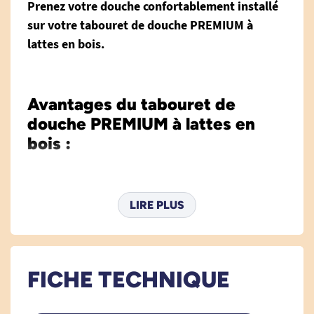
Prenez votre douche confortablement installé
sur votre tabouret de douche PREMIUM à
lattes en bois.
Avantages du tabouret de
douche PREMIUM à lattes en
bois :
Très élégant, le style raffiné du
tabouret de
LIRE PLUS
douche PREMIUM à lattes en bois
s'intégrera
parfaitement dans votre salle de bain.
Qualitatives, les
lattes en bois de caoutchouc
FICHE TECHNIQUE
sont vernies et respectueuses de
l'environnement
. Elles apportent une
finition