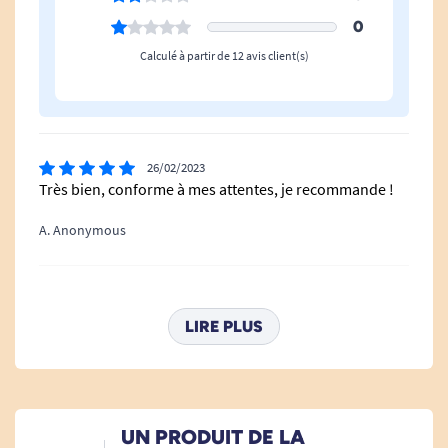
Hauteur Hors Tout
41 à 53,5 cm
0
Calculé à partir de 12 avis client(s)
26/02/2023
Très bien, conforme à mes attentes, je recommande !
A. Anonymous
29/03/2021
.Produit de qualité bien conçu pour résister a un poids
LIRE PLUS
élevé. Beau produit.Belle qualité..A recommander
malgré son prix.
A. Anonymous
UN PRODUIT DE LA