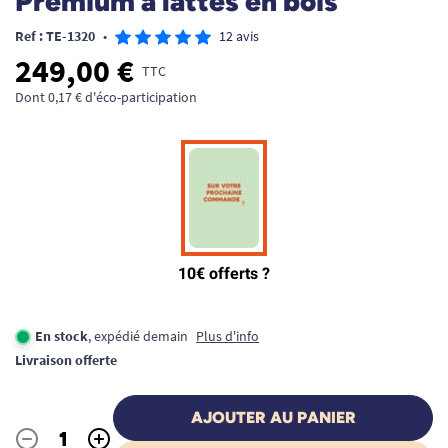
Premium à lattes en bois
Ref : TE-1320
•
12 avis
249,00 €
TTC
Dont 0,17 € d'éco-participation
En stock
, expédié demain
Plus d'info
Livraison offerte
AJOUTER AU PANIER
-
+