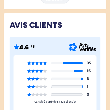
Pliable
Oui
Profondeur Hors Tout
58 cm
AVIS CLIENTS
Hauteur Réglable
Oui
Bariatrique
Non
4.6
/ 5
Avec Accoudoirs
Oui
35
Découpe Intime
Oui
16
3
Hauteur Hors Tout
101 cm
1
Modèle
Sans roulettes
0
Calculé à partir de 55 avis client(s)