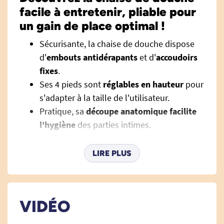
facile à entretenir, pliable pour
un gain de place optimal !
Sécurisante, la chaise de douche dispose
d'
embouts antidérapants
et d'
accoudoirs
fixes
.
Ses 4 pieds sont
réglables en hauteur
pour
s'adapter à la taille de l'utilisateur.
Pratique, sa
découpe anatomique facilite
l'hygiène
des parties intimes.
Dotée d'une poignée sur le dossier, la
chaise de douche pliable facilitera toute
LIRE PLUS
manipulation pour l'utilisateur au
quotidien.
VIDÉO