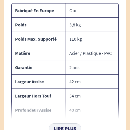
Fabriqué En Europe
Oui
Poids
3,8 kg
Poids Max. Supporté
110 kg
Matière
Acier / Plastique - PVC
Garantie
2 ans
Largeur Assise
42 cm
Largeur Hors Tout
54 cm
Profondeur Assise
40 cm
Hauteur Assise
43 à 53 cm
LIRE PLUS