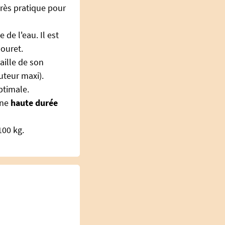
rès pratique pour
 de l'eau. Il est
bouret.
aille de son
uteur maxi).
ptimale.
une
haute durée
 100 kg.