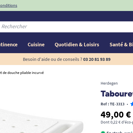
conditions
-10%
avec le code
ntinence
Cuisine
Quotidien & Loisirs
Santé & B
Besoin d'aide ou de conseils ?
03 20 81 93 89
t de douche pliable incurvé
Herdegen
Tabouret
Ref : TE-3313
•
49,00 €
Dont 0,22 € d'éco-
En stock
, exp