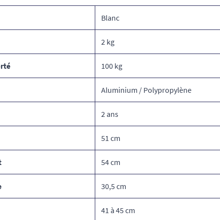
Blanc
2 kg
rté
100 kg
Aluminium / Polypropylène
2 ans
51 cm
t
54 cm
e
30,5 cm
41 à 45 cm