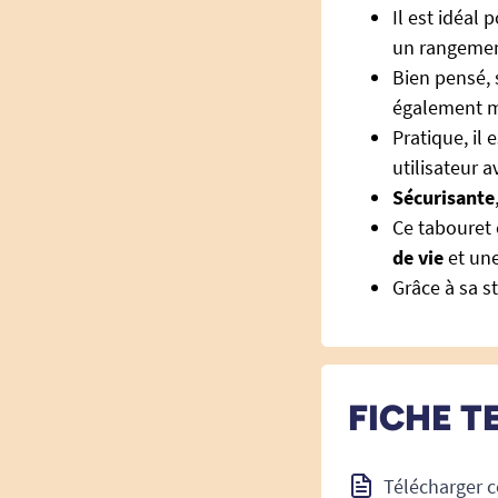
Il est idéal
un rangeme
Bien pensé, 
également mu
Pratique, il 
utilisateur 
Sécurisante
Ce tabouret 
de vie
et une
Grâce à sa s
FICHE T
Télécharger c