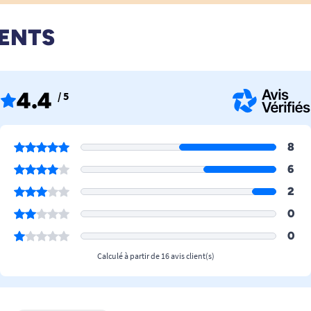
IENTS
4.4
/ 5
8
6
2
0
0
Calculé à partir de 16 avis client(s)