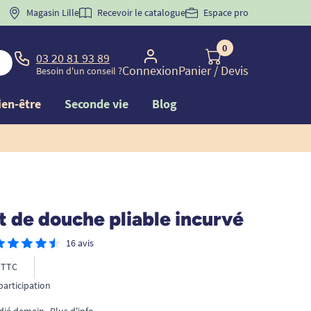
 "
BIENVENUE
Magasin Lille
" pour
la 1ère commande d'incontinence
Recevoir le catalogue
Espace pro
0
03 20 81 93 89
Connexion
Panier
/ Devis
Besoin d'un conseil ?
ien-être
Seconde vie
Blog
 de douche pliable incurvé
16 avis
TTC
participation
édié demain
Plus d'info