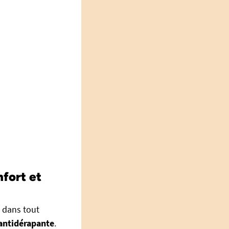
nfort et
é dans tout
antidérapante
.