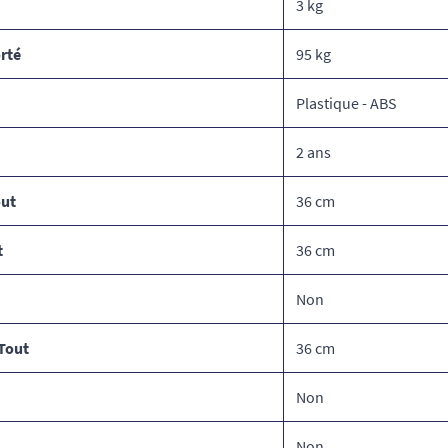
3 kg
rté
95 kg
Plastique - ABS
2 ans
out
36 cm
t
36 cm
Non
Tout
36 cm
Non
Non