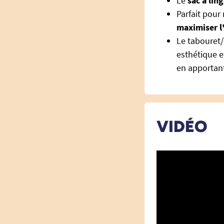
Le
sac à lin
Parfait pour 
maximiser l
Le tabouret/
esthétique e
en apportan
VIDÉO