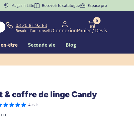
 "
BIENVENUE
Magasin Lille
" pour
la 1ère commande d'incontinence
Recevoir le catalogue
Espace pro
0
03 20 81 93 89
Connexion
Panier
/ Devis
Besoin d'un conseil ?
ien-être
Seconde vie
Blog
 & coffre de linge Candy
4 avis
TTC