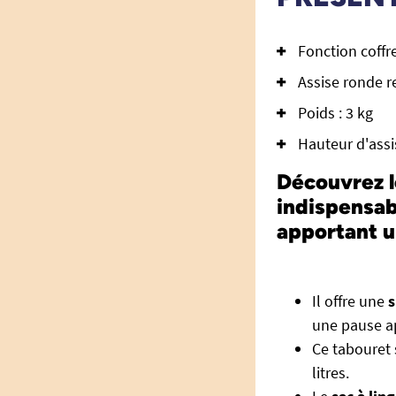
Fonction coffre
Assise ronde r
Poids : 3 kg
Hauteur d'assi
Découvrez l
indispensab
apportant u
Il offre une
s
une pause a
Ce tabouret
litres.