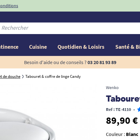
conditions
-10%
avec le code
ntinence
Cuisine
Quotidien & Loisirs
Santé & B
Besoin d'aide ou de conseils ?
03 20 81 93 89
t de douche
Tabouret & coffre de linge Candy
Wenko
Tabouret
Ref : TE-4110
•
89,90 €
Couleur :
Blanc