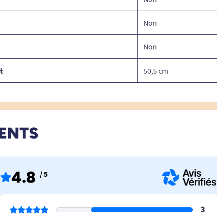
Non
Non
t
50,5 cm
IENTS
4.8
/ 5
3