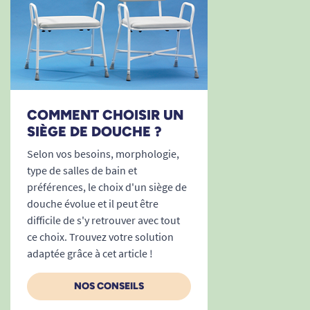
facilement dans un placard si besoin, ou se
transporte aisément dans un coffre de
voiture lors des vacances ou déplacements.
Une discrétion appréciable et un
design intemporel
Doté d'une silhouette sobre et moderne, le
COMMENT CHOISIR UN
tabouret de douche Dory s’intègre
SIÈGE DE DOUCHE ?
naturellement dans toutes les salles de bain,
Selon vos besoins, morphologie,
sans stigmatiser ni rappeler visuellement les
type de salles de bain et
dispositifs médicaux traditionnels. Il valorise
préférences, le choix d'un siège de
ainsi l’autonomie et la dignité de chaque
douche évolue et il peut être
utilisateur, tout en remplissant pleinement sa
difficile de s'y retrouver avec tout
mission de sécurité.
ce choix. Trouvez votre solution
adaptée grâce à cet article !
Idéal en prévention comme en
accompagnement de la perte de
NOS CONSEILS
mobilité