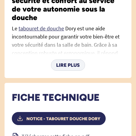
sécurité et confort au service
de votre autonomie sous la
douche
Le
tabouret de douche
Dory est une aide
incontournable pour garantir votre bien-être et
votre sécurité dans la salle de bain. Grâce à sa
conception robuste et ergonomique, il répond
parfaitement aux besoins des personnes âgées,
LIRE PLUS
en situation de handicap ou ayant des difficultés
à se maintenir debout dans la douche. Ce siège,
à la fois simple, fiable et confortable, favorisera
votre autonomie jour après jour, tout en
FICHE TECHNIQUE
rassurant proches et aidants.
La sécurité avant tout : profitez d'une
NOTICE - TABOURET DOUCHE DORY
douche sans risque de chutes ni
d’instabilité