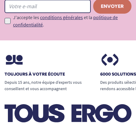
améliore le confort, tout en rassurant vos
proches. Pour d’autres solutions d’aide à la
toilette, explorez notre collection complète de
J'accepte les
conditions générales
et la
politique de
confidentialité
.
tabourets et chaises de douche sur notre site.
Besoin de conseils personnalisés ? Consultez
notre guide
Comment choisir un tabouret de
douche ?
TOUJOURS À VOTRE ÉCOUTE
6000 SOLUTION
Depuis 15 ans, notre équipe d’experts vous
Des produits sélect
conseillent et vous accompagnent
rendons accessible 