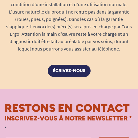
condition d'une installation et d'une utilisation normale.
antidérapante, taille adaptée pour une
L'usure naturelle du produit ne rentre pas dans la garantie
toilette détendue.
(roues, pneus, poignées). Dans les cas où la garantie
Personnalisable
: hauteur réglable de 39 à
s'applique, l'envoi de(s) pièce(s) sera pris en charge par Tous
54 cm, adapté à toutes les morphologies et
Ergo. Attention la main d'œuvre reste à votre charge et un
à tous les usages.
diagnostic doit être fait au préalable par vos soins, durant
Facile à entretenir
: matériaux résistants et
lequel nous pourrons vous assister au téléphone.
nettoyage sans effort.
Léger et maniable
: pour un transport et un
ÉCRIVEZ-NOUS
rangement simplifiés.
Design discret
: ne dénature pas la salle de
bain, se fait oublier quand il n’est pas
utilisé.
RESTONS EN CONTACT
Retrouvez le plaisir de la toilette autonome en
toute sécurité grâce au tabouret de douche Dory.
INSCRIVEZ-VOUS À NOTRE NEWSLETTER *
Pensé pour vous accompagner chaque jour, il
*
simplifie l’accès à la douche, réduit la fatigue et