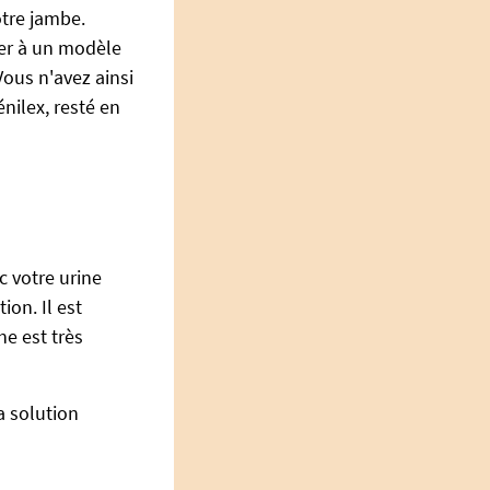
otre jambe.
ser à un modèle
Vous n'avez ainsi
nilex, resté en
c votre urine
ion. Il est
he est très
a solution