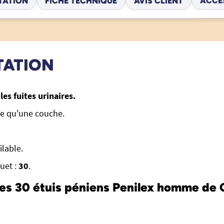
TATION
FICHE TECHNIQUE
AVIS CLIENT
ACCE
TATION
les fuites urinaires.
ue qu'une couche.
ilable.
uet :
30
.
les 30 étuis péniens Penilex homme de