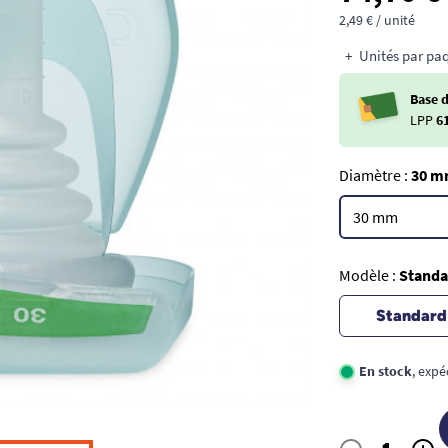
2,49 € / unité
Unités par paq
Base 
LPP
6
Diamètre :
30 
Modèle :
Standa
Standard
En stock
, expé