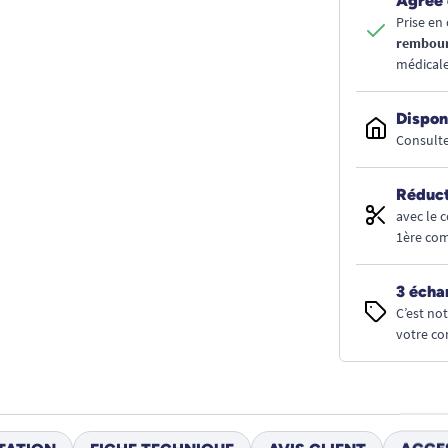
Agréé 
Prise en 
rembou
médicale
Dispon
Consulte
Réduct
avec le 
1ère co
3 écha
C’est no
votre co