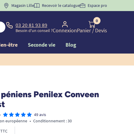
 "
BIENVENUE
Magasin Lille
" pour
la 1ère commande d'incontinence
Recevoir le catalogue
Espace pro
0
03 20 81 93 89
Connexion
Panier
/ Devis
Besoin d'un conseil ?
ien-être
Seconde vie
Blog
s péniens Penilex Conveen
st
•
49 avis
ion européenne
•
Conditionnement : 30
TTC