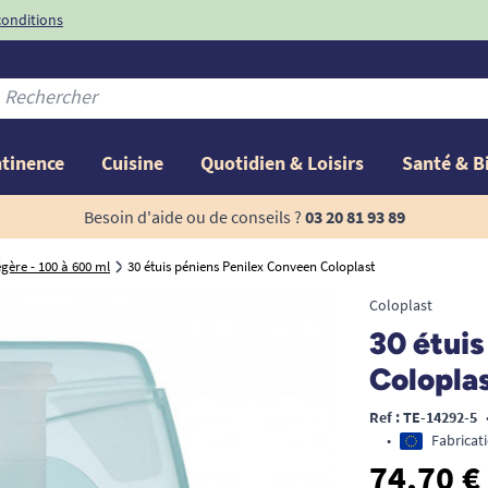
conditions
-10%
avec le code
ntinence
Cuisine
Quotidien & Loisirs
Santé & B
Besoin d'aide ou de conseils ?
03 20 81 93 89
gère - 100 à 600 ml
30 étuis péniens Penilex Conveen Coloplast
Coloplast
30 étui
Colopla
Ref : TE-14292-5
•
Fabricat
74,70 €