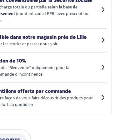
et conventionné par la Sécurité sociale
charge totale ou partielle
selon la base de
rsement
(montant code LPPR) avec prescription
.
ible dans notre magasin près de Lille
r les stocks et passer nous voir
ion de 10%
code “Bienvenue” uniquement pour la
mmande d’incontinence
ntillons offerts par commande
tre façon de vous faire découvrir des produits pour
nfort au quotidien