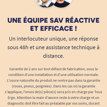
Hygiène et praticité au quotidien
UNE ÉQUIPE SAV RÉACTIVE
Utilisation au micro-ondes et au lave-
ET EFFICACE !
vaisselle
Un interlocuteur unique, une réponse
Entièrement fabriqué en
polypropylène de
qualité alimentaire
, sans BPA, le gobelet
sous 48h et une assistance technique à
supporte un passage sans risque au micro-
distance.
ondes pour réchauffer la boisson ou au lave-
vaisselle pour une hygiène irréprochable, y
Garantie de 2 ans sur tout défaut de fabrication, sous la
compris à haute température.
condition d'une installation et d'une utilisation normale.
L'usure naturelle du produit ne rentre pas dans la garantie
Nettoyage simple et rapide, parfait en
(roues, pneus, poignées). Dans les cas où la garantie
collectivité ou à la maison
s'applique, l'envoi de(s) pièce(s) sera pris en charge par Tous
Résiste aux chutes et aux chocs grâce à sa
Ergo. Attention la main d'œuvre reste à votre charge et un
fabrication de haute qualité
diagnostic doit être fait au préalable par vos soins, durant
Paroi intérieure lisse évitant les résidus ou