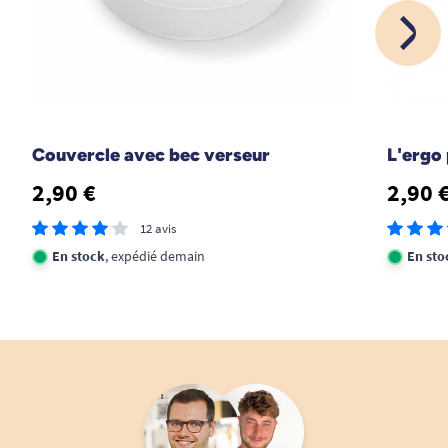
Couvercle avec bec verseur
L'ergo 
Avec le gobelet ergonomique :
2,90 €
2,90 
12 avis
En stock
, expédié demain
En sto