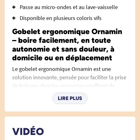
Passe au micro-ondes et au lave-vaisselle
Disponible en plusieurs coloris vifs
Gobelet ergonomique Ornamin
– boire facilement, en toute
autonomie et sans douleur, à
domicile ou en déplacement
Le gobelet ergonomique Ornamin est une
solution innovante, pensée pour faciliter la prise
de boisson chez les personnes souffrant de
difficultés de préhension, de troubles de la
LIRE PLUS
mobilité du cou ou des épaules, ou pour tous
ceux qui souhaitent gagner en confort et
autonomie lors des repas. Fabriqué en
Allemagne, ce gobelet allie fonctionnalité,
VIDÉO
design et robustesse pour accompagner le