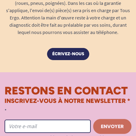
(roues, pneus, poignées). Dans les cas où la garantie
« fleur » emblématique : un discret motif en relief
s'applique, l'envoi de(s) pièce(s) sera pris en charge par Tous
qui améliore l’adhérence sans alourdir ni
Ergo. Attention la main d'œuvre reste à votre charge et un
entraver la prise en main. Ce design breveté
diagnostic doit être fait au préalable par vos soins, durant
permet de poser ou reprendre le gobelet d’un
lequel nous pourrons vous assister au téléphone.
simple geste, sans devoir le retenir ou craindre
un mouvement maladroit. Discrète, cette
ÉCRIVEZ-NOUS
innovation n’altère ni l’esthétique ni l’utilisation
– elle est parfaitement adaptée à tout
environnement, même habillé ou professionnel.
RESTONS EN CONTACT
INSCRIVEZ-VOUS À NOTRE NEWSLETTER *
*
Sécurité optimale et confort