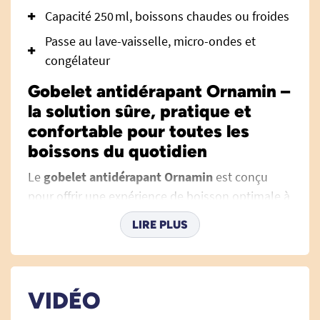
Capacité 250 ml, boissons chaudes ou froides
Passe au lave-vaisselle, micro-ondes et
congélateur
Gobelet antidérapant Ornamin –
la solution sûre, pratique et
confortable pour toutes les
boissons du quotidien
Le
gobelet antidérapant Ornamin
est conçu
pour offrir une expérience de boisson optimale à
toutes les personnes, quel que soit leur âge ou
LIRE PLUS
leur dextérité. Pensé pour améliorer le confort et
la sécurité, ce gobelet astucieux favorise
l’autonomie au quotidien aussi bien à la maison
qu’en milieu médical ou scolaire, en maison de
VIDÉO
retraite, à l’hôpital ou en collectivité, et s’intègre