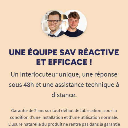
gobelet prévient les projections et le stress
associé à la manipulation d’objets fragiles.
En situation d’handicap temporaire ou
permanent (fracture, tendinite,
rééducation...)
: il reste stable lorsqu’on
l’utilise d’une seule main.
Utilisation professionnelle (hôpitaux,
UNE ÉQUIPE SAV RÉACTIVE
maisons de retraite, écoles, restauration
ET EFFICACE !
collective…)
: garantit hygiène, robustesse
Un interlocuteur unique, une réponse
et praticité au quotidien.
Usage domestique intensif
: résiste aux
sous 48h et une assistance technique à
usages multiples de la famille, se nettoie
distance.
en un clin d’œil et reste impeccable au fil
des ans.
Garantie de 2 ans sur tout défaut de fabrication, sous la
Une “fleur” antidérapante qui change tout
condition d'une installation et d'une utilisation normale.
Contrairement à d’autres modèles classiques, le
L'usure naturelle du produit ne rentre pas dans la garantie
gobelet Ornamin antidérapant intègre une base