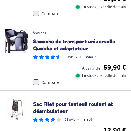
En stock
, expédié demain
Comparer
Quokka
Sacoche de transport universelle
Quokka et adaptateur
•
TE-3548-2
6 avis
59,90 €
À partir de
En stock
, expédié demain
Comparer
Sac Filet pour fauteuil roulant et
déambulateur
•
TE-306
21 avis
12,90 €