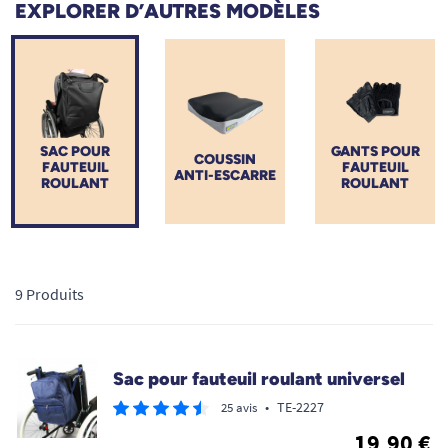
EXPLORER D’AUTRES MODÈLES
liberté de mouvement. TOUS ERGO a sélectionné pour vous
les meilleures sacoches de rangement PMR (Personne à
Mobilité Réduite) afin de transporter sereinement votre
matériel médical, vos documents et vos effets personnels.
SAC POUR
GANTS POUR
COUSSIN
FAUTEUIL
FAUTEUIL
ANTI-ESCARRE
ROULANT
ROULANT
9 Produits
Sac pour fauteuil roulant universel
•
TE-2227
25 avis
19,90 €