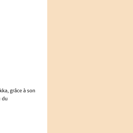
okka, grâce à son
u du