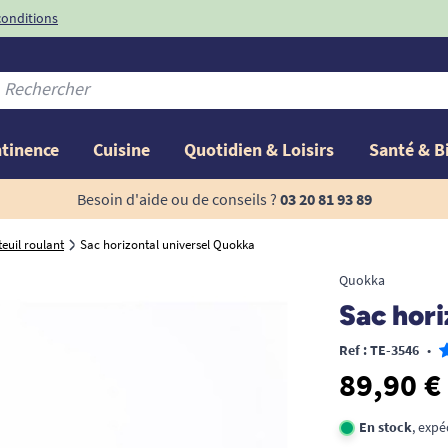
conditions
-10%
avec le code
ntinence
Cuisine
Quotidien & Loisirs
Santé & B
Besoin d'aide ou de conseils ?
03 20 81 93 89
euil roulant
Sac horizontal universel Quokka
Quokka
Sac hori
Ref : TE-3546
•
89,90 €
En stock
, exp