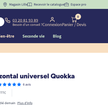
 "
BIENVENUE
Magasin Lille
" pour
la 1ère commande d'incontinence
Recevoir le catalogue
Espace pro
0
03 20 81 93 89
Connexion
Panier
/ Devis
Besoin d'un conseil ?
ien-être
Seconde vie
Blog
zontal universel Quokka
6 avis
TTC
édié demain
Plus d'info