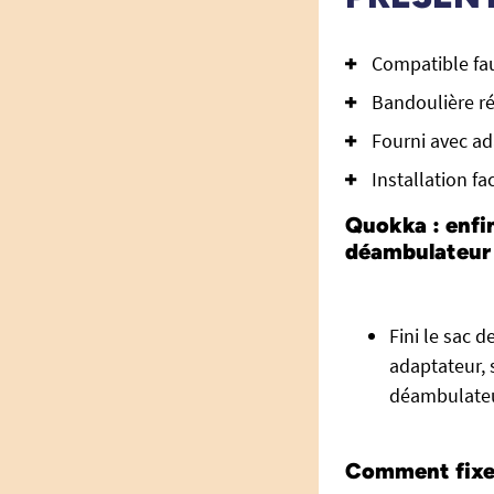
Compatible fa
Bandoulière ré
Fourni avec ada
Installation fac
Quokka : enfi
déambulateur 
Fini le sac 
adaptateur, 
déambulateu
Comment fixer 