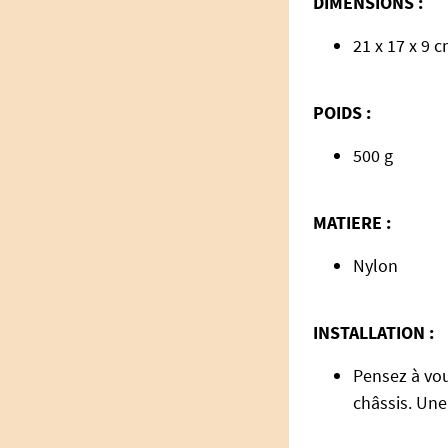
DIMENSIONS :
21 x 17 x 9 
POIDS :
500 g
MATIERE :
Nylon
INSTALLATION :
Pensez à vou
châssis. Une