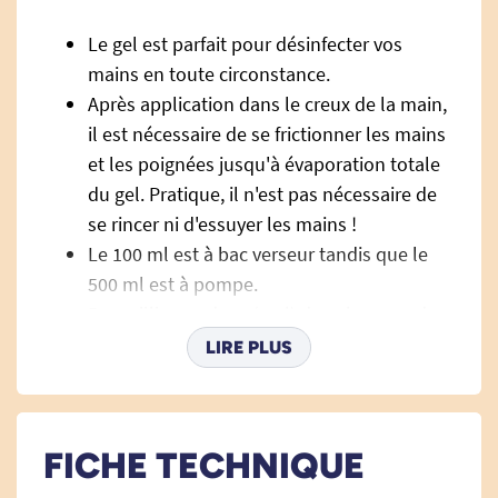
Le gel est parfait pour désinfecter vos
mains en toute circonstance.
Après application dans le creux de la main,
il est nécessaire de se frictionner les mains
et les poignées jusqu'à évaporation totale
du gel. Pratique, il n'est pas nécessaire de
se rincer ni d'essuyer les mains !
Le 100 ml est à bac verseur tandis que le
500 ml est à pompe.
Recueillir une dose (3ml) dans le creux de
la main et se frictionner les
LIRE PLUS
mains et les poignets jusqu’à évaporation
complète du produit (30 sec.).
Ne nécessite aucun rinçage, ni essuyage.
FICHE TECHNIQUE
Précautions d’emploi: Dangereux: respecter
les précautions d’emploi.