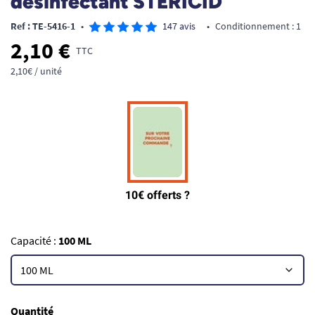
désinfectant STERICID
Ref : TE-5416-1
•
147 avis
•
Conditionnement : 1
2,10 €
TTC
2,10€ / unité
Capacité :
100 ML
Quantité