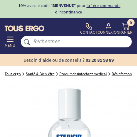
ons
-10%
avec le code "
BIENVENUE
" pour
la 1ère commande
d'incontinence
0
CONTACT
CONNEXION
PANIER
MENU
Besoin d'aide ou de conseils ?
03 20 81 93 89
Tous ergo
Santé & Bien-être
Produit desinfectant medical
Désinfection d