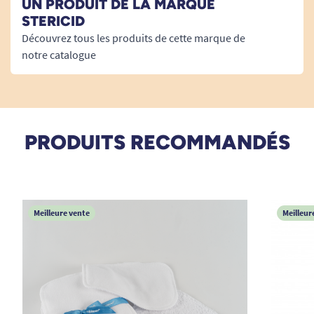
11/01/2025
UN PRODUIT DE LA MARQUE
PARFAIT.
STERICID
Découvrez tous les produits de cette marque de
S. P
notre catalogue
30/10/2024
Parfait
PRODUITS RECOMMANDÉS
A. Anonymous
19/02/2024
Ras
Meilleure vente
Meilleur
A. Anonymous
1
2
3
30