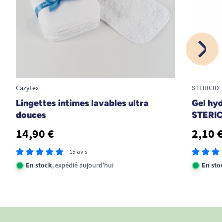
Cazytex
STERICID
Lingettes intimes lavables ultra
Gel hy
douces
STERI
14,90 €
2,10 
15 avis
En stock
, expédié aujourd'hui
En sto