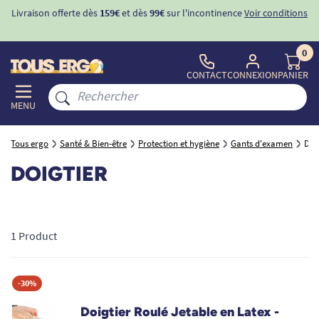
Livraison offerte dès
159€
et dès
99€
sur l'incontinence
Voir conditions
0
CONTACT
CONNEXION
PANIER
MENU
Tous ergo
Santé & Bien-être
Protection et hygiène
Gants d'examen
Doi
DOIGTIER
1 Product
-30%
Doigtier Roulé Jetable en Latex -