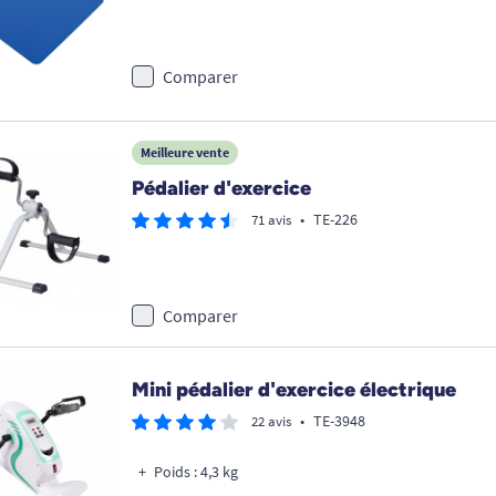
Comparer
Meilleure vente
Pédalier d'exercice
•
TE-226
71 avis
Comparer
Mini pédalier d'exercice électrique
•
TE-3948
22 avis
Poids : 4,3 kg