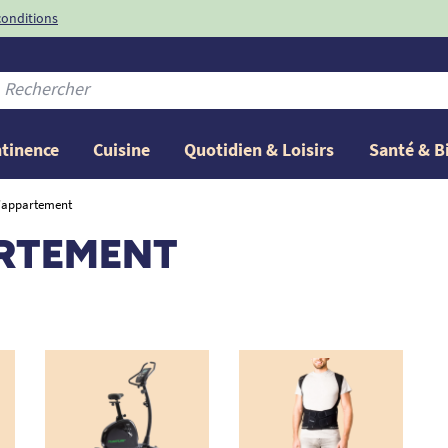
conditions
-10%
avec le code
ntinence
Cuisine
Quotidien & Loisirs
Santé & B
d'appartement
ARTEMENT