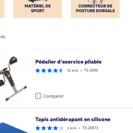
MATÉRIEL DE
CORRECTEUR DE
SPORT
POSTURE DORSALE
its
Pédalier d'exercice pliable
•
TE-2690
51 avis
Comparer
Tapis antidérapant en silicone
•
TE-26673
2 avis