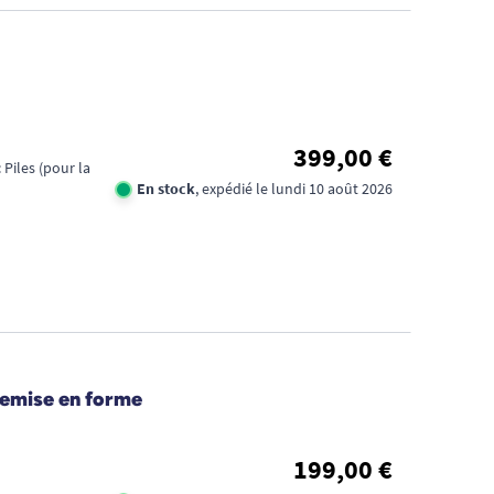
FID
CA
1€
399,00 €
Piles (pour la
TR
En stock
, expédié le lundi 10 août 2026
DE
D'
remise en forme
199,00 €