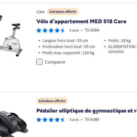
Care
Livraison offerte
Vélo d'appartement MED 518 Care
•
TE-6384
3 avis
Largeur hors tout : 55 cm
Poids : 28 kg
Profondeur hors tout : 95 cm
ALIMENTATION : 
console)
Poids max. supporté : 120 kg
Comparer
Livraison offerte
Pédalier elliptique de gymnastique et 
•
TE-6386
3 avis