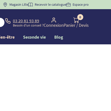
 "
BIENVENUE
Magasin Lille
" pour
la 1ère commande d'incontinence
Recevoir le catalogue
Espace pro
0
03 20 81 93 89
Connexion
Panier
/ Devis
Besoin d'un conseil ?
ien-être
Seconde vie
Blog