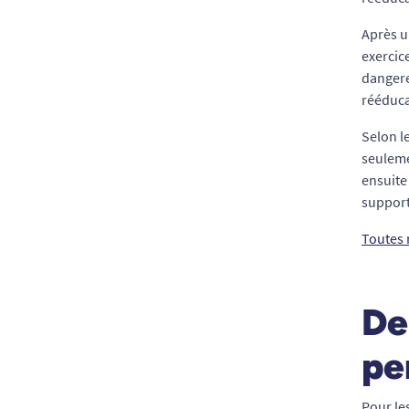
Après u
exercic
dangere
rééduca
Selon l
seuleme
ensuite
support
Toutes 
De
pe
Pour le