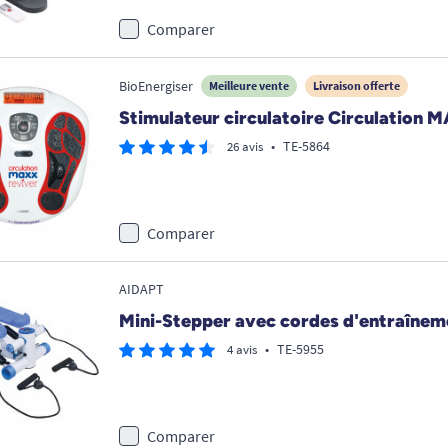
Comparer
BioEnergiser
Meilleure vente
Livraison offerte
Stimulateur circulatoire Circulation 
•
TE-5864
26 avis
Comparer
AIDAPT
Mini-Stepper avec cordes d'entraînem
•
TE-5955
4 avis
Comparer