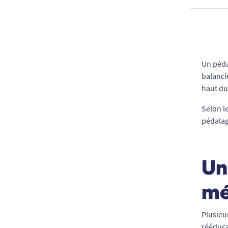
Un péda
balanci
haut du
Selon l
pédalag
Un
mé
Plusieu
rééduca