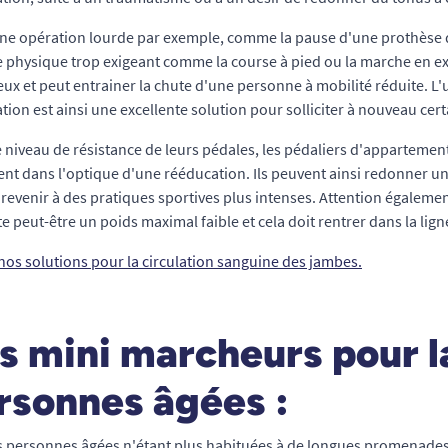
ne opération lourde par exemple, comme la pause d'une prothèse de 
e physique trop exigeant comme la course à pied ou la marche en ex
ux et peut entrainer la chute d'une personne à mobilité réduite. L'
tion est ainsi une excellente solution pour solliciter à nouveau cer
e niveau de résistance de leurs pédales, les pédaliers d'appartement 
nt dans l'optique d'une rééducation. Ils peuvent ainsi redonner un 
 revenir à des pratiques sportives plus intenses. Attention égalemen
e peut-être un poids maximal faible et cela doit rentrer dans la li
nos solutions pour la circulation sanguine des jambes.
s mini marcheurs pour l
rsonnes âgées :
s personnes âgées n'étant plus habituées à de longues promenades 