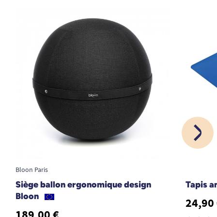
Bloon Paris
Siège ballon ergonomique design
Tapis a
Bloon
24,90
189,00 €