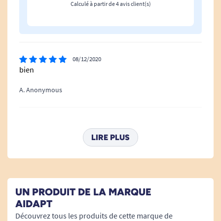
Calculé à partir de 4 avis client(s)
08/12/2020
bien
A. Anonymous
07/05/2020
Poignée un peu fine
LIRE PLUS
A. Anonymous
07/05/2020
UN PRODUIT DE LA MARQUE
Bon produit pratique
AIDAPT
Découvrez tous les produits de cette marque de
A. Anonymous