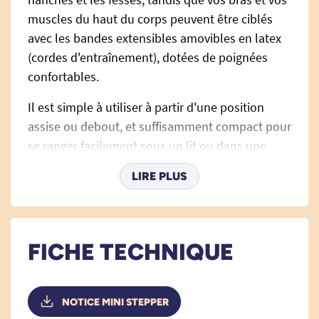
muscles du haut du corps peuvent être ciblés
avec les bandes extensibles amovibles en latex
(cordes d'entraînement), dotées de poignées
confortables.
Il est simple à utiliser à partir d'une position
assise ou debout, et suffisamment compact pour
se ranger facilement sous un lit ou dans une
armoire lorsqu'il n'est pas utilisé.
LIRE PLUS
Le Mini-Stepper dispose d'un écran LED pour
vous permettre de suivre votre temps d'exercice,
les calories brûlées, les pas par minute et le
FICHE TECHNIQUE
nombre total d'étapes dans chaque session
d'exercice.
NOTICE MINI STEPPER