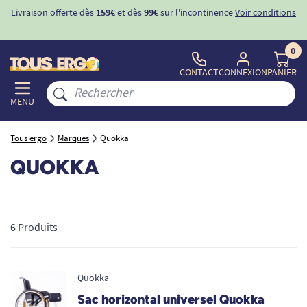
Livraison offerte dès
159€
et dès
99€
sur l'incontinence
Voir conditions
0
CONTACT
CONNEXION
PANIER
MENU
Tous ergo
Marques
Quokka
QUOKKA
6 Produits
Quokka
Sac horizontal universel Quokka