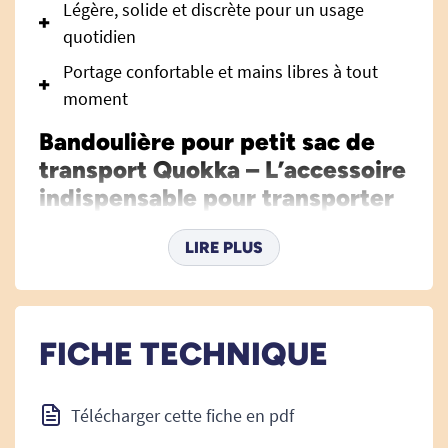
Légère, solide et discrète pour un usage
quotidien
Portage confortable et mains libres à tout
moment
Bandoulière pour petit sac de
transport Quokka – L’accessoire
indispensable pour transporter
vos affaires en toute simplicité
LIRE PLUS
La
bandoulière pour petit sac de transport
Quokka
a été spécialement conçue pour offrir
une solution de portage confortable, pratique et
fiable aux utilisateurs de fauteuil roulant, de
FICHE TECHNIQUE
scooter ou toute personne utilisant le petit sac
Quokka (réf TE-3548). Facile à mettre en place et
Télécharger cette fiche en pdf
ajustable, elle vous permet de transporter vos