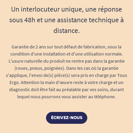
Idéale pour documents, portefeuille,
Un interlocuteur unique, une réponse
téléphone, clés, petites courses ou affaires
du quotidien
sous 48h et une assistance technique à
Parfaite pour le transport en fauteuil
distance.
roulant, mais aussi pratique lors de
déplacements à pied
Garantie de 2 ans sur tout défaut de fabrication, sous la
Assure un accès rapide à vos objets sans
condition d'une installation et d'une utilisation normale.
poser le sac à chaque arrêt
L'usure naturelle du produit ne rentre pas dans la garantie
Réduit le risque de chute ou de perte de
(roues, pneus, poignées). Dans les cas où la garantie
votre sac pendant les déplacements
s'applique, l'envoi de(s) pièce(s) sera pris en charge par Tous
Installation intuitive et rapide
Ergo. Attention la main d'œuvre reste à votre charge et un
L’installation de la
bandoulière Quokka
diagnostic doit être fait au préalable par vos soins, durant
lequel nous pourrons vous assister au téléphone.
s’effectue en quelques secondes : accrochez
simplement les mousquetons aux passants
prévus sur votre petit sac Quokka (réf TE-3548)
ÉCRIVEZ-NOUS
et ajustez la longueur de la sangle selon vos
besoins. Son système universel s’adapte