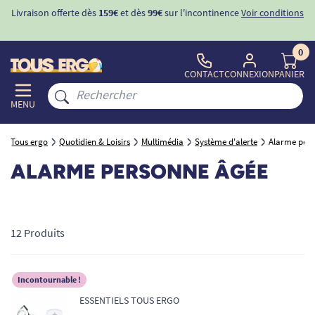
Livraison offerte dès
159€
et dès
99€
sur l'incontinence
Voir conditions
0
CONTACT
CONNEXION
PANIER
MENU
Tous ergo
Quotidien & Loisirs
Multimédia
Système d'alerte
Alarme per
ALARME PERSONNE ÂGÉE
12 Produits
Incontournable !
ESSENTIELS TOUS ERGO