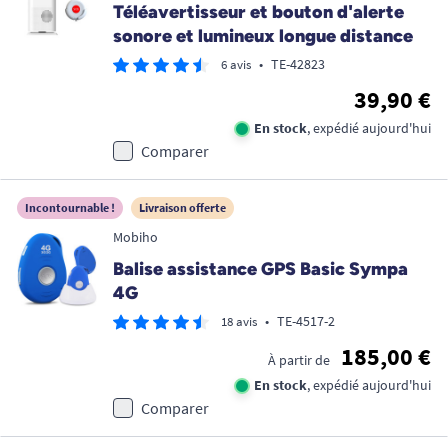
Téléavertisseur et bouton d'alerte
sonore et lumineux longue distance
•
TE-42823
6 avis
39,90 €
En stock
, expédié aujourd'hui
Comparer
Incontournable !
Livraison offerte
Mobiho
Balise assistance GPS Basic Sympa
4G
•
TE-4517-2
18 avis
185,00 €
À partir de
En stock
, expédié aujourd'hui
Comparer