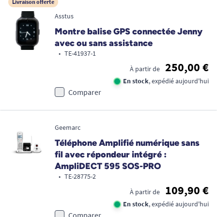
Livraison offerte
Asstus
Montre balise GPS connectée Jenny
avec ou sans assistance
•
TE-41937-1
250,00 €
À partir de
En stock
, expédié aujourd'hui
Comparer
Geemarc
Téléphone Amplifié numérique sans
fil avec répondeur intégré :
AmpliDECT 595 SOS-PRO
•
TE-28775-2
109,90 €
À partir de
En stock
, expédié aujourd'hui
Comparer