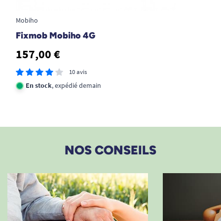
1
2
Voir tous les produits pour m'aider à alerter d'une chute.
Mobiho
Fixmob Mobiho 4G
157,00 €
10 avis
En stock
, expédié demain
NOS CONSEILS