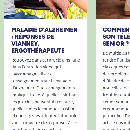
MALADIE D’ALZHEIMER
COMMENT
: RÉPONSES DE
SON TÉL
VIANNEY,
SENIOR ?
ERGOTHÉRAPEUTE
De multiples 
Retrouvez dans cet article ainsi que
rendre l'utili
dans l'entretien vidéo qui
classiques co
l'accompagne divers
des problèmes
renseignements sur la maladie
difficulté de
d'Alzheimer. Quels changements
nouvelles tec
implique-t-elle, à quelles solutions
troubles audit
les proches peuvent-ils recourir,
senior sont u
quelles aides techniques existent
ergonomique 
et quels gestes adopter à domicile,
particulier. D
vous trouverez des réponses à ces
article nos in
questions dans cet article.
permettront d