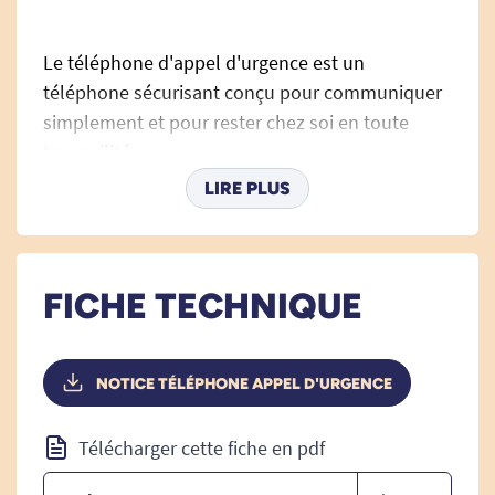
Le téléphone d'appel d'urgence est un
téléphone sécurisant conçu pour communiquer
simplement et pour rester chez soi en toute
tranquilité.
LIRE PLUS
Avec une fonction alerte et une télécommande,
il vous permet de répondre à distance, même
sous la douche, au téléphone ou de composer
un appel d'urgence de votre choix. Vous pouvez
FICHE TECHNIQUE
également programmer une annonce SOS
vocale. 30 numéros d'urgence sont
programmables.
NOTICE TÉLÉPHONE APPEL D'URGENCE
Plus besoin de se déplacer ! Vous prenez l'appel
Télécharger cette fiche en pdf
en mode mains libres en appuyant sur la
télécommande.