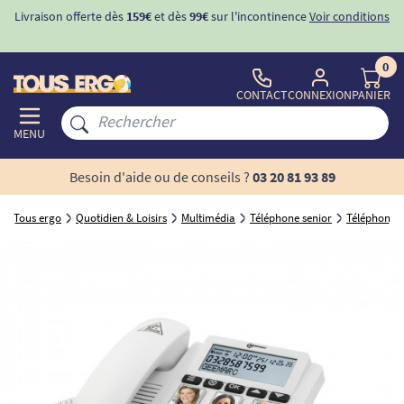
Livraison offerte dès
159€
et dès
99€
sur l'incontinence
Voir conditions
0
CONTACT
CONNEXION
PANIER
MENU
Besoin d'aide ou de conseils ?
03 20 81 93 89
Tous ergo
Quotidien & Loisirs
Multimédia
Téléphone senior
Téléphone 