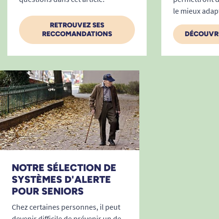
le mieux adapt
RETROUVEZ SES
RECCOMANDATIONS
DÉCOUVRE
NOTRE SÉLECTION DE
SYSTÈMES D'ALERTE
POUR SENIORS
Chez certaines personnes, il peut
devenir difficile de prévenir un de