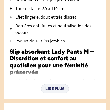
Tour de taille : 80 à 110 cm
Effet lingerie, doux et très discret
Barrières anti-fuites et neutralisation des
odeurs
Paquet de 10 slips jetables
Slip absorbant Lady Pants M –
Discrétion et confort au
quotidien pour une féminité
préservée
Le
Slip absorbant Lady Pants M
de Seni est bien
plus qu’un simple sous-vêtement : il a été pensé
LIRE PLUS
pour offrir aux femmes actives et autonomes
une solution efficace, douce et discrète contre
les fuites urinaires modérées à sévères. Avec une