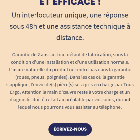
ET EFFICACE !
Finitions fines et coutures plates, aucun
Un interlocuteur unique, une réponse
effet de surépaisseur sous les vêtements
même les plus ajustés.
sous 48h et une assistance technique à
Coloris discret pour rester élégante en
distance.
toute situation.
Léger et silencieux à porter, ne “craque”
Garantie de 2 ans sur tout défaut de fabrication, sous la
pas lors des mouvements ou des
condition d'une installation et d'une utilisation normale.
changements de posture.
L'usure naturelle du produit ne rentre pas dans la garantie
Poids plume et absence de matière
(roues, pneus, poignées). Dans les cas où la garantie
volumineuse pour une totale liberté de
s'applique, l'envoi de(s) pièce(s) sera pris en charge par Tous
mouvement.
Ergo. Attention la main d'œuvre reste à votre charge et un
Hygiène, sécurité et simplicité d’utilisation
diagnostic doit être fait au préalable par vos soins, durant
lequel nous pourrons vous assister au téléphone.
Chaque paquet contient
10 unités
, pour
gérer sereinement son quotidien ou les
déplacements.
ÉCRIVEZ-NOUS
Format jetable, hygiénique et pratique : une