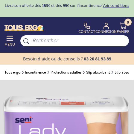
Livraison offerte dès
159€
et dès
99€
sur l'incontinence
Voir conditions
0
CONTACT
CONNEXION
PANIER
MENU
Besoin d'aide ou de conseils ?
03 20 81 93 89
Tous ergo
Incontinence
Protections adultes
Slip absorbant
Slip absorba