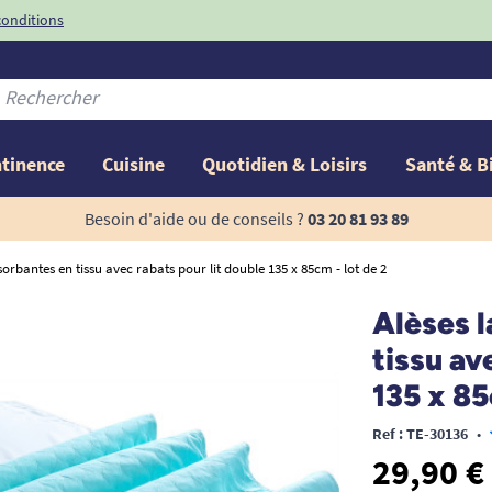
ns
-10%
avec le code "
BIENV
ntinence
Cuisine
Quotidien & Loisirs
Santé & B
Besoin d'aide ou de conseils ?
03 20 81 93 89
sorbantes en tissu avec rabats pour lit double 135 x 85cm - lot de 2
Alèses 
tissu av
135 x 85
Ref : TE-30136
•
29,90 €