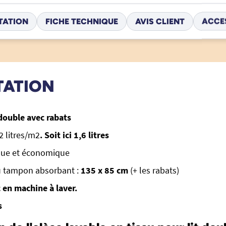
TATION
FICHE TECHNIQUE
AVIS CLIENT
ACCE
TATION
 double avec rabats
2 litres/m2
. Soit ici 1,6 litres
ique et économique
 tampon absorbant :
135 x 85 cm
(+ les rabats)
 en machine à laver.
s