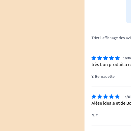
Trier l'affichage des avi
16/0
très bon produit a
Y. Bernadette
14/0
Alèse ideale et de B
N. Y