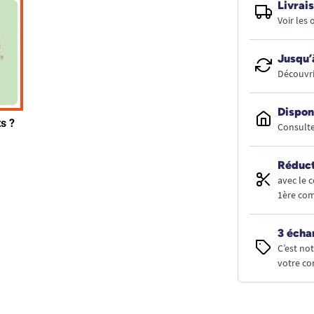
Livrais
Voir les
Jusqu’
Découvri
Dispon
Consulte
Réduct
avec le 
1ère co
3 écha
C’est no
votre co