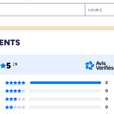
Lot de 2
IENTS
5
/ 5
2
0
0
0