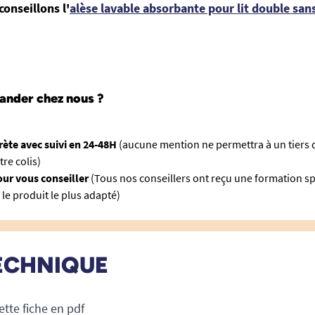
conseillons l'
alèse lavable absorbante pour lit double sans
nder chez nous ?
rète avec suivi en 24-48H
(aucune mention ne permettra à un tiers d
re colis)
ur vous conseiller
(Tous nos conseillers ont reçu une formation s
 le produit le plus adapté)
ECHNIQUE
ette fiche en pdf