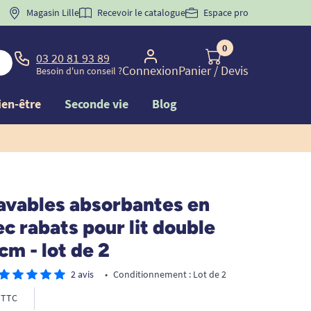
ENUE
" pour
Magasin Lille
la 1ère commande d'incontinence
Recevoir le catalogue
Espace pro
0
03 20 81 93 89
Connexion
Panier
/ Devis
Besoin d'un conseil ?
ien-être
Seconde vie
Blog
lavables absorbantes en
ec rabats pour lit double
cm - lot de 2
2 avis
•
Conditionnement : Lot de 2
TTC