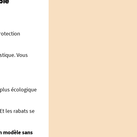
ble
rotection
stique. Vous
plus écologique
t les rabats se
un modèle sans