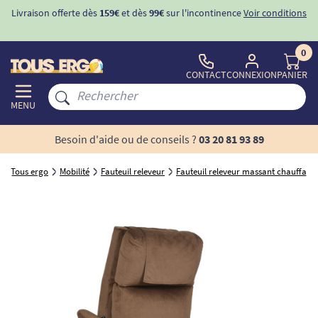
Livraison offerte dès
159€
et dès
99€
sur l'incontinence
Voir conditions
0
CONTACT
CONNEXION
PANIER
MENU
Besoin d'aide ou de conseils ?
03 20 81 93 89
Tous ergo
Mobilité
Fauteuil releveur
Fauteuil releveur massant chauffant