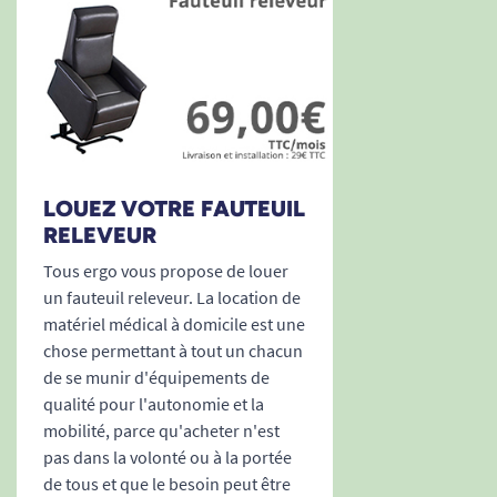
pour télécommande, livres, lunettes ou
effets personnels.
Protège accoudoirs et appui-tête inclus
pour une hygiène et une longévité accrues.
Smart Tech intégré
: vérifiez en un coup
d’œil l’état des branchements et le bon
fonctionnement du fauteuil et de ses
LOUEZ VOTRE FAUTEUIL
éléments électriques grâce aux voyants
RELEVEUR
lumineux. Diagnostic facile, sécurité
Tous ergo vous propose de louer
renforcée !
un fauteuil releveur. La location de
Ce fauteuil s’intègre parfaitement dans tous les
matériel médical à domicile est une
intérieurs grâce à son design sobre et moderne,
chose permettant à tout un chacun
ses coutures soignées et ses lignes
de se munir d'équipements de
accueillantes. Il fera vite l’unanimité aussi bien
qualité pour l'autonomie et la
pour ses performances techniques que pour la
mobilité, parce qu'acheter n'est
pas dans la volonté ou à la portée
sensation de chaleur et de réconfort qu’il
de tous et que le besoin peut être
procure jour après jour.