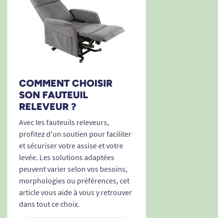
Sa
technologie chauffante par infrarouge
située
dans le dossier, l’assise et le repose-jambes,
diffuse une chaleur douce et homogène qui
relâche instantanément les muscles, soulage les
douleurs articulaires et optimise la circulation.
Parfaits après une promenade, en cas de
COMMENT CHOISIR
sensation de froid ou pour se relaxer le soir, les
SON FAUTEUIL
réglages sont immédiats grâce à une
RELEVEUR ?
télécommande de contrôle simple et
Avec les fauteuils releveurs,
ergonomique.
profitez d'un soutien pour faciliter
Chaleur ciblée et réglable
sur trois zones
et sécuriser votre assise et votre
levée. Les solutions adaptées
(idéal pour dos, reins, cuisses et mollets)
peuvent varier selon vos besoins,
Activation/désactivation indépendante
morphologies ou préférences, cet
(personnalisez votre expérience !)
article vous aide à vous y retrouver
Sécurité optimale
: arrêt automatique en
dans tout ce choix.
cas de surchauffe