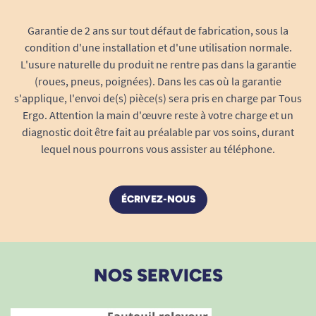
La
fonction releveur électrique
facilite la vie
chaque jour en accompagnant le mouvement
Garantie de 2 ans sur tout défaut de fabrication, sous la
pour passer en douceur de la position assise à
condition d'une installation et d'une utilisation normale.
debout, sans à-coups ni sollicitation du dos ou
L'usure naturelle du produit ne rentre pas dans la garantie
des bras. Parfait pour conserver indépendance et
(roues, pneus, poignées). Dans les cas où la garantie
s'applique, l'envoi de(s) pièce(s) sera pris en charge par Tous
sécurité, même quand la mobilité diminue.
Ergo. Attention la main d'œuvre reste à votre charge et un
Large amplitude d’inclinaison
: idéal pour
diagnostic doit être fait au préalable par vos soins, durant
tous les gabarits (personnes mesurant
lequel nous pourrons vous assister au téléphone.
entre 1,65 m et 1,85 m)
Commandes intuitives
regroupées sur une
ÉCRIVEZ-NOUS
télécommande filaire à larges boutons
Démarrage et arrêt progressifs
: pas de
secousses, maintien optimal pendant tout
le mouvement
NOS SERVICES
Un compagnon pratique au quotidien
Deux pochettes latérales de rangement