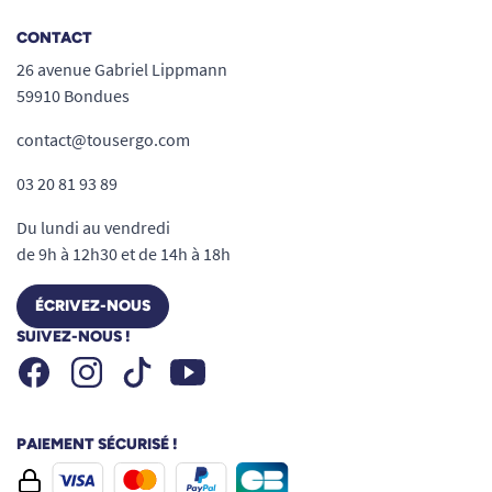
personnes âgées, en convalescence, ou
CONTACT
ayant perdu en mobilité.
26 avenue Gabriel Lippmann
Confort haut de gamme
: assise et dossier
59910 Bondues
renforcés par ressorts Nosag, mousse
contact@tousergo.com
haute densité, accoudoirs moelleux, appui-
tête et protections textiles.
03 20 81 93 89
Revêtement velours doux
: anti-tâches,
Du lundi au vendredi
agréable, facile d’entretien, harmonie
de 9h à 12h30 et de 14h à 18h
parfaite avec tous les styles d’intérieur.
Utilisation intuitive
: télécommande
ÉCRIVEZ-NOUS
simple, rangements pratiques intégrés,
SUIVEZ-NOUS !
signalisation des branchements.
Facebook
Instagram
Youtube
Tiktok
Structure très résistante
: bois d’érable et
acier, adaptée à un usage quotidien
exigeant, capacité de charge généreuse.
PAIEMENT SÉCURISÉ !
Ce fauteuil convient aux personnes mesurant