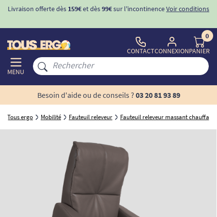
Livraison offerte dès
159€
et dès
99€
sur l'incontinence
Voir conditions
0
CONTACT
CONNEXION
PANIER
MENU
Besoin d'aide ou de conseils ?
03 20 81 93 89
Tous ergo
Mobilité
Fauteuil releveur
Fauteuil releveur massant chauffant