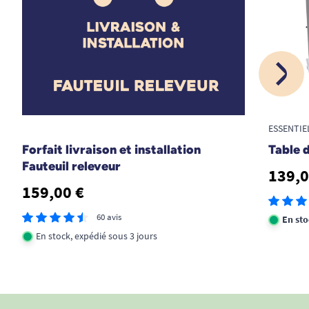
Petite Taille
Non
Hauteur Hors
109 cm
Tout
ESSENTIE
Forfait livraison et installation
Table d
Fauteuil releveur
139,0
159,00 €
60 avis
En st
En stock, expédié sous 3 jours